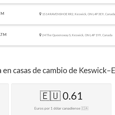
TM
1514 RAVENSHOE RR2, Keswick, ON L4P 3E9, Canad
 ATM
24 The Queensway S, Keswick, ON L4P 1Y9, Canada
ia en casas de cambio de Keswick–
🇪🇺 0.61
Euros por 1 dólar canadiense 🇨🇦