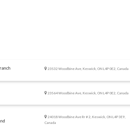
ranch
23532 Woodbine Ave, Keswick, ON L4P 0E2, Canada
23564 Woodbine Ave, Keswick, ON L4P 0E2, Canada
24018 Woodbine Ave Rr # 2, Keswick, ON L4P 3E9,
and
Canada