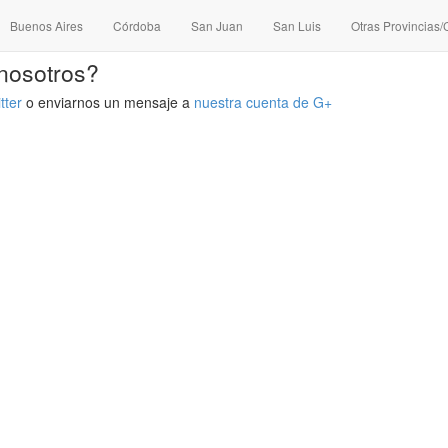
Buenos Aires
Córdoba
San Juan
San Luis
Otras Provincias
nosotros?
tter
o enviarnos un mensaje a
nuestra cuenta de G+