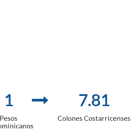
1
7.81
Pesos
Colones Costarricenses
ominicanos