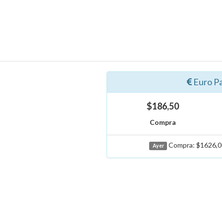
Euro Pa
$186,50
Compra
Compra: $1626,00
Ayer