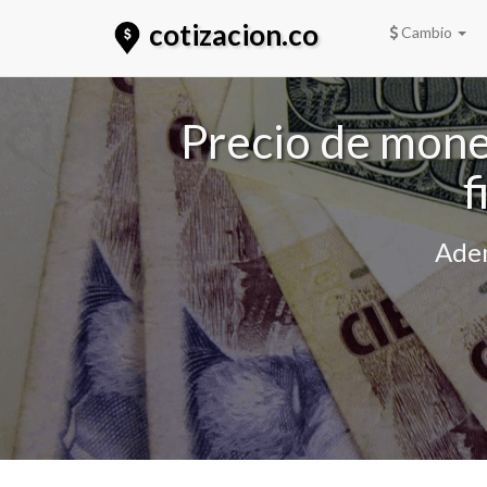
cotizacion.co
Cambio
Precio de moned
f
Adem