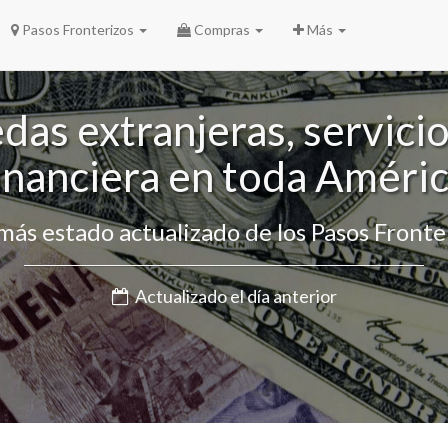
Pasos Fronterizos
Compras
Más
as extranjeras, servici
inanciera en toda Améri
ás estado actualizado de los Pasos Fronte
Actualizado el día anterior