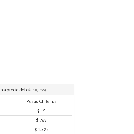
n a precio del día
($0,0655)
Pesos Chilenos
$ 15
$ 763
$ 1.527