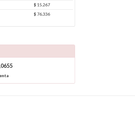
$ 15.267
$ 76.336
,0655
enta