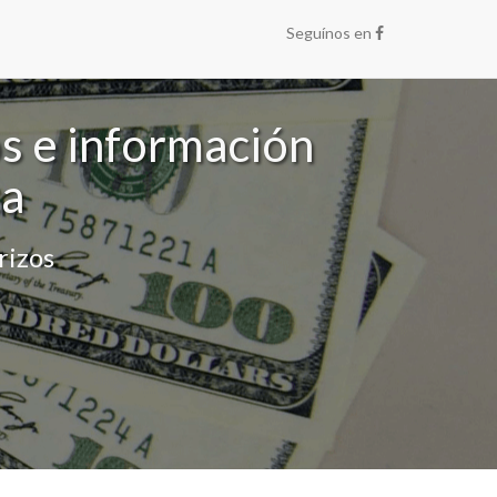
Seguínos en
os e información
ca
rizos