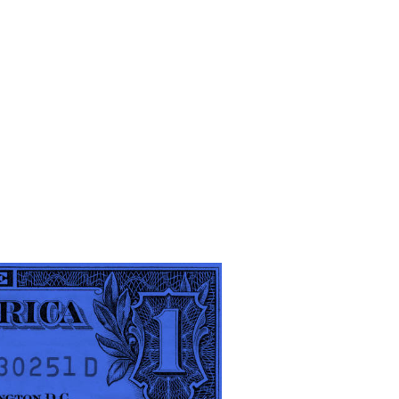
Ant
Sig