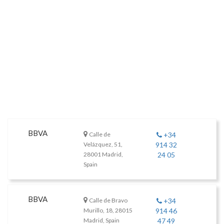
BBVA
Calle de
+34
Velázquez, 51,
914 32
28001 Madrid,
24 05
Spain
BBVA
Calle de Bravo
+34
Murillo, 18, 28015
914 46
Madrid, Spain
47 49