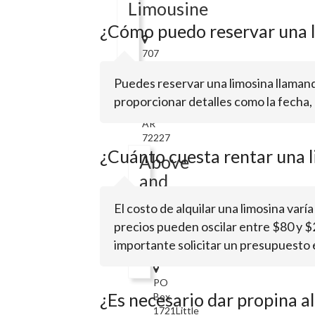
Limousine
¿Cómo puedo reservar una 
707
Towne
Puedes reservar una limosina llamand
Oaks
DrLittle
proporcionar detalles como la fecha, l
Rock,
AR
72227
¿Cuánto cuesta rentar una l
Above
and
Beyond
El costo de alquilar una limosina varía
Limousine
precios pueden oscilar entre $80 y $2
Service
importante solicitar un presupuesto 
PO
¿Es necesario dar propina al
Box
1721Little