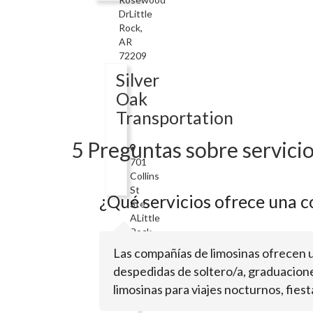
DrLittle
Rock,
AR
72209
Silver
Oak
Transportation
5 Preguntas sobre servicio
701
Collins
St
¿Qué servicios ofrece una 
Ste
ALittle
Rock,
AR
Las compañías de limosinas ofrecen u
72202
despedidas de soltero/a, graduacione
Little
limosinas para viajes nocturnos, fiest
Rock