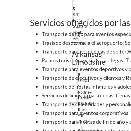
901
Servicios ofrecidos por la
Main
StLittle
Rock,
Transporte de lujo para eventos especi
AR
Traslado desde/hacia el aeropuerto: Se
72202
Transporte para despedidas de solter@
Arkansas
Paseos turísticos y visitas a bodegas: T
Limousine
Transporte para eventos deportivos y c
Transporte de ejecutivos y clientes y 
10301
Transporte de fiestas infantiles y adol
N
Rodney
Servicios de limosina para cenas: Cenas
Parham
Transporte de celebridades y personalid
RdLittle
Rock,
Transporte para eventos corporativos:
AR
Transporte para fiestas de fin de año y
72227
Transporte para desplazamientos grupal