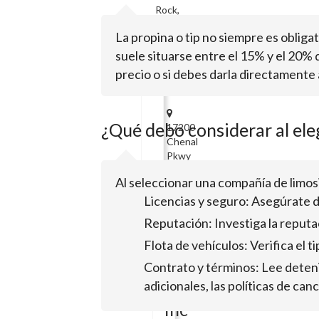
Rock,
AR
La propina o tip no siempre es obligat
72203
suele situarse entre el 15% y el 20% d
Rock
precio o si debes darla directamente 
Limos
¿Qué debo considerar al ele
17200
Chenal
Pkwy
Ste
Al seleccionar una compañía de limosi
300Little
Rock,
Licencias y seguro: Asegúrate d
AR
Reputación: Investiga la reputac
72223
Flota de vehículos: Verifica el t
Twin
Contrato y términos: Lee deteni
City
adicionales, las políticas de can
Limousines,
Inc