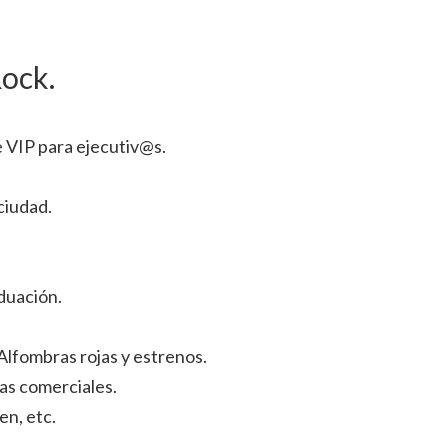
Rock.
e VIP para ejecutiv@s.
ciudad.
duación.
Alfombras rojas y estrenos.
as comerciales.
en, etc.