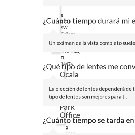
LensCrafters
¿Cuánto tiempo durará mi e
2701
SW
College
Rd
Un exámen de la vista completo suele
Ste
105Ocala,
FL
34474
¿Qué tipo de lentes me con
Ocala
Eye
La elección de lentes dependerá de t
-
tipo de lentes son mejores para ti.
Paddock
Park
Office
¿Cuánto tiempo se tarda en
3130