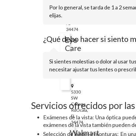
SW
Por lo general, se tarda de 1 a 2 sem
32nd
elijas.
AveOcala,
FL
34474
¿Qué debo hacer si siento m
Eye
Care
Center
Si sientes molestias o dolor al usar 
of
necesitar ajustar tus lentes o prescr
Ocala
5330
SW
Servicios ofrecidos por las
College
RdOcala,
FL
Exámenes de la vista: Una óptica puede
34474
exámenes de la vista también pueden de
Walmart
Selección de lentes y monturas: En una