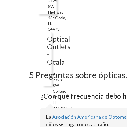
2129
SW
Highway
484Ocala,
FL
34473
Optical
Outlets
-
Ocala
5 Preguntas sobre ópticas.
2393
SW
College
¿Con qué frecuencia debo h
Rd
Fl
34474Ocala,
FL
La
Asociación Americana de Optome
34471
niños se hagan uno cada año.