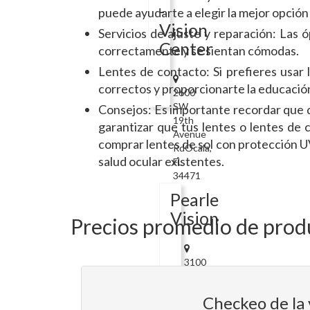
-
puede ayudarte a elegir la mejor opción 
Vision
Servicios de ajuste y reparación: Las 
Center
correctamente y se sientan cómodas.
Lentes de contacto: Si prefieres usar
correctos y proporcionarte la educació
2600
SW
Consejos: Es importante recordar que de
19th
garantizar que tus lentes o lentes de 
Avenue
comprar lentes de sol con protección U
RdOcala,
salud ocular existentes.
FL
34471
Pearle
Vision
Precios promedio de produc
3100
SW
College
Checkeo de la 
Rd