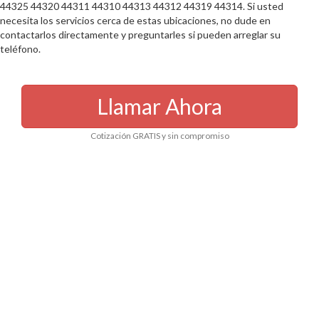
44325 44320 44311 44310 44313 44312 44319 44314. Si usted
necesita los servicios cerca de estas ubicaciones, no dude en
contactarlos directamente y preguntarles si pueden arreglar su
teléfono.
Llamar Ahora
Cotización GRATIS y sin compromiso