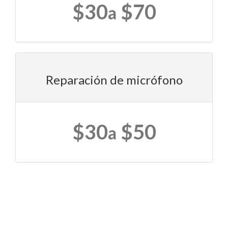
$30
$70
a
Reparación de micrófono
$30
$50
a