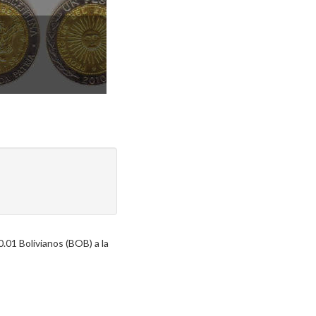
.01 Bolivianos (BOB) a la