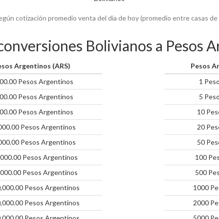
egún cotización promedio venta del día de hoy (promedio entre casas de
 conversiones Bolivianos a Pesos A
sos Argentinos (ARS)
Pesos Ar
00.00 Pesos Argentinos
1 Peso
00.00 Pesos Argentinos
5 Peso
00.00 Pesos Argentinos
10 Pes
,000.00 Pesos Argentinos
20 Pes
,000.00 Pesos Argentinos
50 Pes
,000.00 Pesos Argentinos
100 Pes
,000.00 Pesos Argentinos
500 Pes
,000.00 Pesos Argentinos
1000 Pe
,000.00 Pesos Argentinos
2000 Pe
,000.00 Pesos Argentinos
5000 Pe