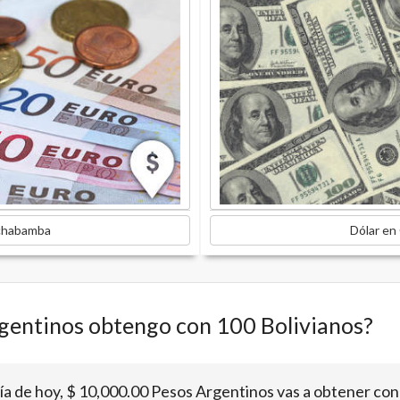
chabamba
Dólar e
gentinos obtengo con 100 Bolivianos?
día de hoy, $ 10,000.00 Pesos Argentinos vas a obtener con