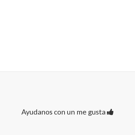
Ayudanos con un me gusta