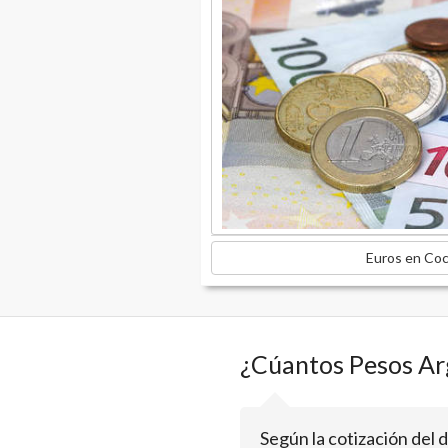
Euros en Co
¿Cúantos Pesos Ar
Según la cotización del 