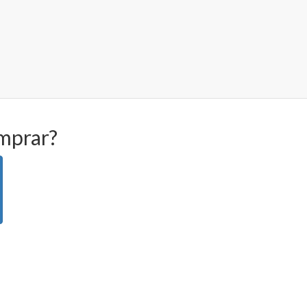
mprar?