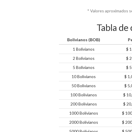
* Valores aproximados s
Tabla de
Bolivianos (BOB)
Pe
1 Bolivianos
$ 1
2 Bolivianos
$ 2
5 Bolivianos
$ 5
10 Bolivianos
$ 1
50 Bolivianos
$ 5
100 Bolivianos
$ 10
200 Bolivianos
$ 20
1000 Bolivianos
$ 100
2000 Bolivianos
$ 200
5000 Bolivianos
$ 500