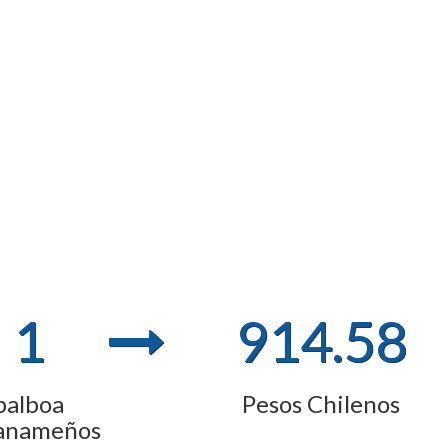
1
914.58
balboa
Pesos Chilenos
anameños