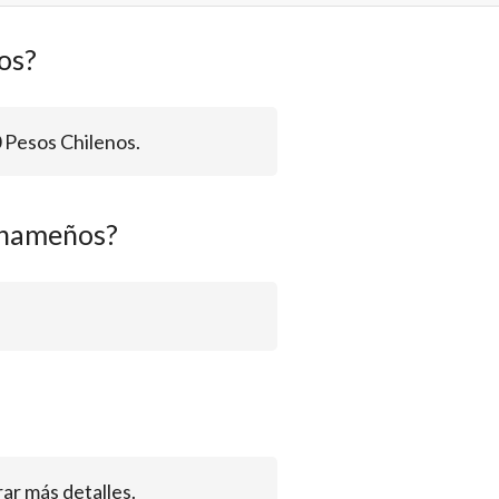
os?
 Pesos Chilenos.
anameños?
r más detalles.