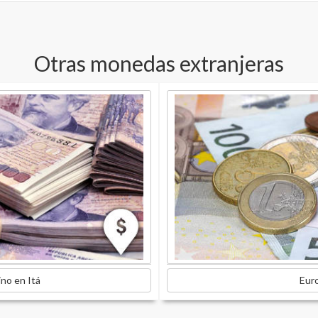
Otras monedas extranjeras
no en Itá
Euro