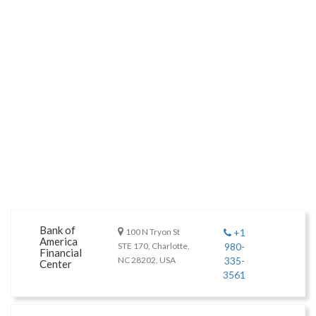
Bank of
100 N Tryon St
+1
America
STE 170, Charlotte,
980-
Financial
NC 28202, USA
335-
Center
3561