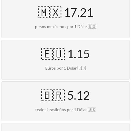
🇲🇽 17.21
pesos mexicanos por 1 Dólar 🇺🇸
🇪🇺 1.15
Euros por 1 Dólar 🇺🇸
🇧🇷 5.12
reales brasileños por 1 Dólar 🇺🇸