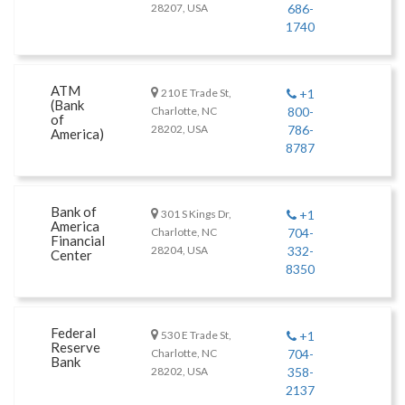
28207, USA
686-
1740
ATM
210 E Trade St,
+1
(Bank
Charlotte, NC
800-
of
28202, USA
786-
America)
8787
Bank of
301 S Kings Dr,
+1
America
Charlotte, NC
704-
Financial
28204, USA
332-
Center
8350
Federal
530 E Trade St,
+1
Reserve
Charlotte, NC
704-
Bank
28202, USA
358-
2137