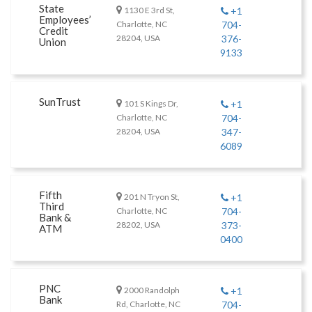
State
1130 E 3rd St,
+1
Employees’
Charlotte, NC
704-
Credit
28204, USA
376-
Union
9133
SunTrust
101 S Kings Dr,
+1
Charlotte, NC
704-
28204, USA
347-
6089
Fifth
201 N Tryon St,
+1
Third
Charlotte, NC
704-
Bank &
28202, USA
373-
ATM
0400
PNC
2000 Randolph
+1
Bank
Rd, Charlotte, NC
704-