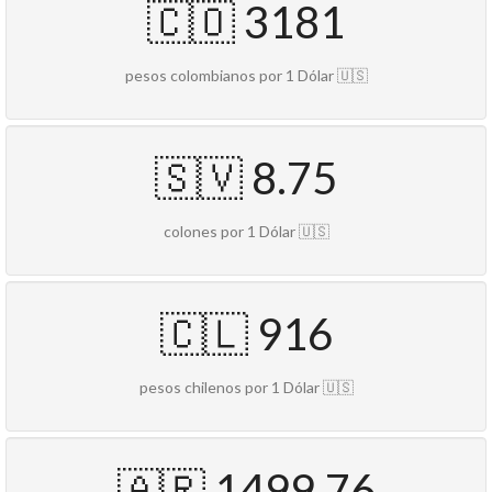
🇨🇴 3181
pesos colombianos por 1 Dólar 🇺🇸
🇸🇻 8.75
colones por 1 Dólar 🇺🇸
🇨🇱 916
pesos chilenos por 1 Dólar 🇺🇸
🇦🇷 1499.76