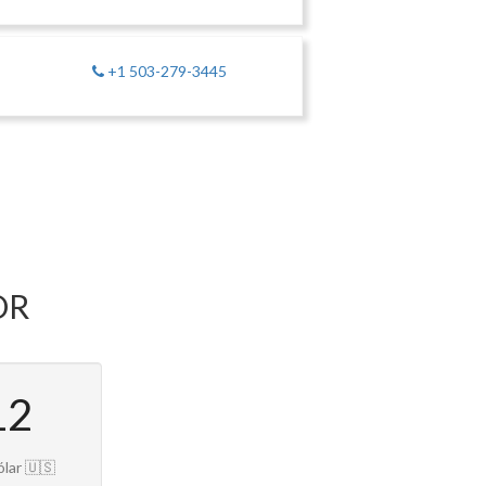
+1 503-279-3445
 OR
12
ólar 🇺🇸