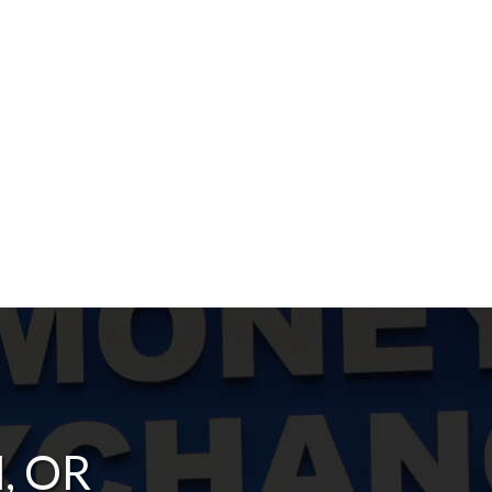
d, OR