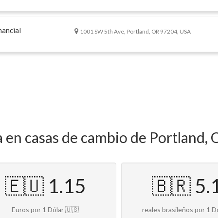
nancial
1001 SW 5th Ave, Portland, OR 97204, USA
a en casas de cambio de Portland,
🇪🇺 1.15
🇧🇷 5.
Euros por 1 Dólar 🇺🇸
reales brasileños por 1 D