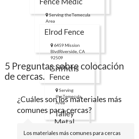
Fence Medic
Serving theTemecula
Area
Elrod Fence
6459 Mission
BlvdRiverside, CA
92509
5 Preguntas sobre colocación
Griffiths
de cercas.
Fence
Serving
theTemecula
¿Cuáles son los materiales más
Area
comunes para cercas?
Talley
Metal
Fabrication
Los materiales más comunes para cercas