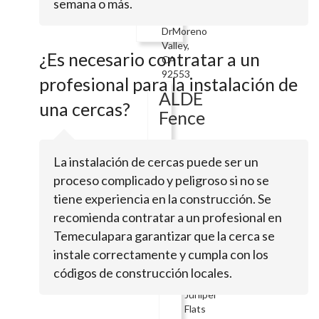
semana o más.
Via
Vargas
DrMoreno
Valley,
¿Es necesario contratar a un
CA
92553
profesional para la instalación de
ALDE
una cercas?
Fence
La instalación de cercas puede ser un
Hemet,
CA
proceso complicado y peligroso si no se
92543
tiene experiencia en la construcción. Se
Hemet
recomienda contratar a un profesional en
Fence
Temeculapara garantizar que la cerca se
instale correctamente y cumpla con los
códigos de construcción locales.
25959
Juniper
Flats