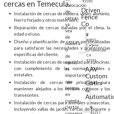
cercas en Temecula.
92590
colocación
Driven
de
Instalación de cercas de madera, vinilo, aluminio,
Fence
cercas,
hierro forjado y otros materiales.
Co
ya
Reparación de cercas dañadas por el clima, la
sea
edad o el uso.
de
40855
Diseño y planificación de cercas personalizadas
madera
Carlena
para satisfacer las necesidades y preferencias
o
LnTemecula,
específicas del cliente.
CA
de
92591
Instalación de cercas de seguridad para piscinas,
metal,
AAV
con cumplimiento de las normas locales y
es
estatales.
Custom
importante
que
Gates
Instalación de cercas de privacidad para
tengas
mantener alejados a los vecinos curiosos y los
&
en
transeúntes.
Automati
cuenta
Instalación de cercas para animales y mascotas,
ciertos
incluyendo vallas de jardín, cercas de piquete y
consejos
42217