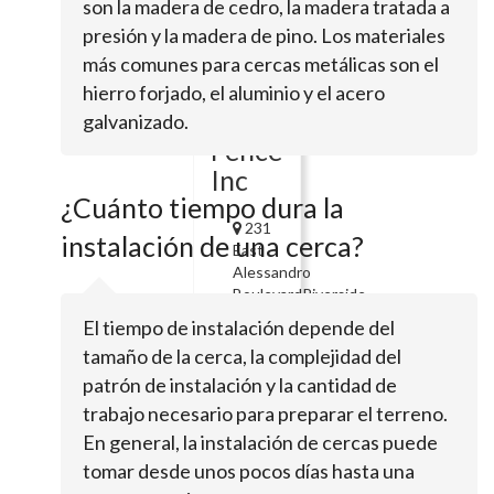
son la madera de cedro, la madera tratada a
989 W 7th
presión y la madera de pino. Los materiales
StSan
Jacinto, CA
más comunes para cercas metálicas son el
92582
hierro forjado, el aluminio y el acero
Family
galvanizado.
Fence
Inc
¿Cuánto tiempo dura la
231
instalación de una cerca?
East
Alessandro
BoulevardRiverside,
CA
El tiempo de instalación depende del
92508
tamaño de la cerca, la complejidad del
Easy
patrón de instalación y la cantidad de
Iron
trabajo necesario para preparar el terreno.
En general, la instalación de cercas puede
tomar desde unos pocos días hasta una
24358