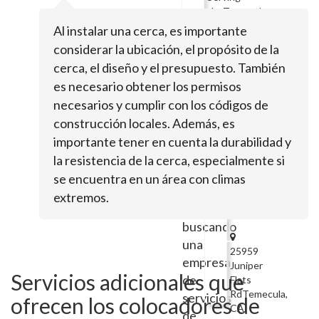
theTemecula
Area
Al instalar una cerca, es importante
Marquez
considerar la ubicación, el propósito de la
Iron
cerca, el diseño y el presupuesto. También
Work
es necesario obtener los permisos
necesarios y cumplir con los códigos de
construcción locales. Además, es
Serving
importante tener en cuenta la durabilidad y
theTemecula
la resistencia de la cerca, especialmente si
Area
se encuentra en un área con climas
Hemet
Si
extremos.
Fence
estás
buscando
una
25959
empresa
Juniper
Servicios adicionales que
de
Flats
RdTemecula,
servicios
ofrecen los colocadores de
CA
de