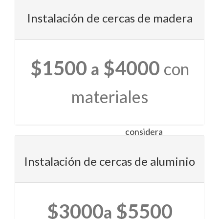
las
Instalación de cercas de madera
empresas
disponibles
en
tu
$1500
$4000
a
con
zona
y
materiales
sus
antecedentes.
Además,
considera
solicitar
referencias
Instalación de cercas de aluminio
y
leer
opiniones
$3000
$5500
de
a
otros