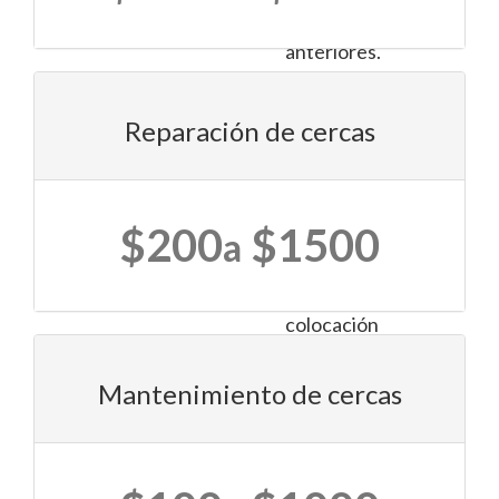
clientes
anteriores.
También
Reparación de cercas
define
tus
necesidades
específicas
$200
$1500
a
en
cuanto
a la
colocación
de
la
Mantenimiento de cercas
cerca.
A
continuación,