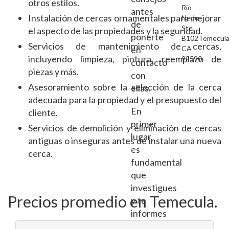
otros estilos.
Rio
antes
Instalación de cercas ornamentales para mejorar
Nedo
de
Ste
el aspecto de las propiedades y la seguridad.
ponerte
B102Temecula
Servicios de mantenimiento de cercas,
en
CA
incluyendo limpieza, pintura, reemplazo de
92590
contacto
piezas y más.
con
Asesoramiento sobre la selección de la cerca
ellas.
adecuada para la propiedad y el presupuesto del
En
cliente.
primer
Servicios de demolición y eliminación de cercas
lugar,
antiguas o inseguras antes de instalar una nueva
es
cerca.
fundamental
que
investigues
Precios promedio en Temecula.
y te
informes
sobre