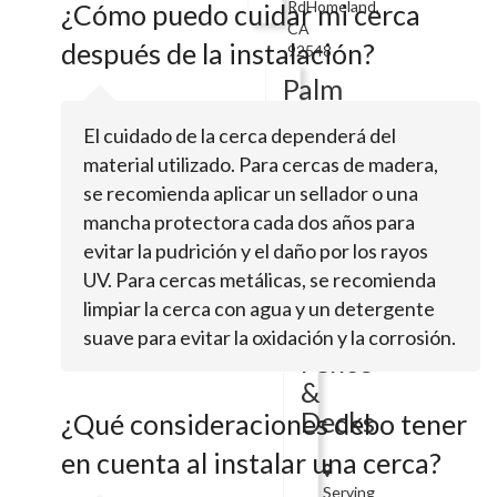
RdHomeland,
¿Cómo puedo cuidar mi cerca
CA
después de la instalación?
92548
Palm
Springs
El cuidado de la cerca dependerá del
Welding
material utilizado. Para cercas de madera,
Inc.
se recomienda aplicar un sellador o una
mancha protectora cada dos años para
evitar la pudrición y el daño por los rayos
Serving
theTemecula
UV. Para cercas metálicas, se recomienda
Area
limpiar la cerca con agua y un detergente
Borg
suave para evitar la oxidación y la corrosión.
Fence
&
Decks
¿Qué consideraciones debo tener
en cuenta al instalar una cerca?
Serving