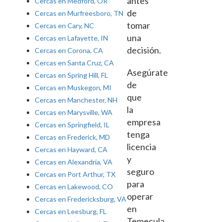
antes
Cercas en Medford, OR
de
Cercas en Murfreesboro, TN
tomar
Cercas en Cary, NC
una
Cercas en Lafayette, IN
decisión.
Cercas en Corona, CA
Cercas en Santa Cruz, CA
Asegúrate
Cercas en Spring Hill, FL
de
Cercas en Muskegon, MI
que
Cercas en Manchester, NH
la
Cercas en Marysville, WA
empresa
Cercas en Springfield, IL
tenga
Cercas en Frederick, MD
licencia
Cercas en Hayward, CA
y
Cercas en Alexandria, VA
seguro
Cercas en Port Arthur, TX
para
Cercas en Lakewood, CO
operar
Cercas en Fredericksburg, VA
en
Cercas en Leesburg, FL
Temecula.