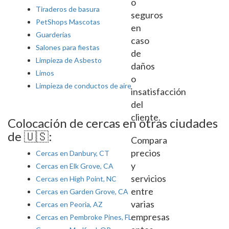
o
Tiraderos de basura
seguros
PetShops Mascotas
en
Guarderías
caso
Salones para fiestas
de
Limpieza de Asbesto
daños
Limos
o
Limpieza de conductos de aire
insatisfacción
del
cliente.
Colocación de cercas en otras ciudades
de 🇺🇸:
Compara
precios
Cercas en Danbury, CT
y
Cercas en Elk Grove, CA
servicios
Cercas en High Point, NC
entre
Cercas en Garden Grove, CA
varias
Cercas en Peoria, AZ
empresas
Cercas en Pembroke Pines, FL