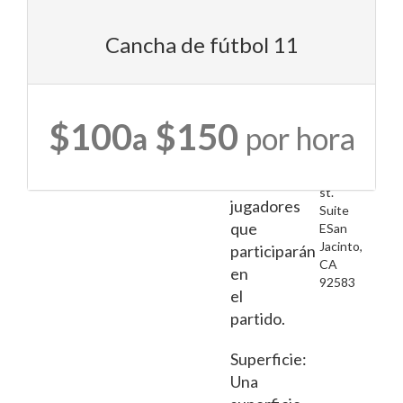
debe
San
tener
Jacinto
Cancha de fútbol 11
un
Soccer
tamaño
Store
adecuado
para
$100
$150
a
por hora
el
109
S.
número
State
de
st.
jugadores
Suite
que
ESan
Jacinto,
participarán
CA
en
92583
el
partido.
Superficie:
Una