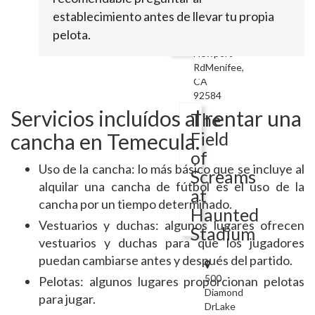
establecimiento antes de llevar tu propia
pelota.
27186
Newport
RdMenifee,
CA
92584
Servicios incluídos al rentar una
The
Field
cancha en Temecula.
of
Uso de la cancha: lo más básico que se incluye al
Screams
alquilar una cancha de fútbol es el uso de la
at
cancha por un tiempo determinado.
Haunted
Vestuarios y duchas: algunos lugares ofrecen
Stadium
vestuarios y duchas para que los jugadores
puedan cambiarse antes y después del partido.
500
Pelotas: algunos lugares proporcionan pelotas
Diamond
para jugar.
DrLake