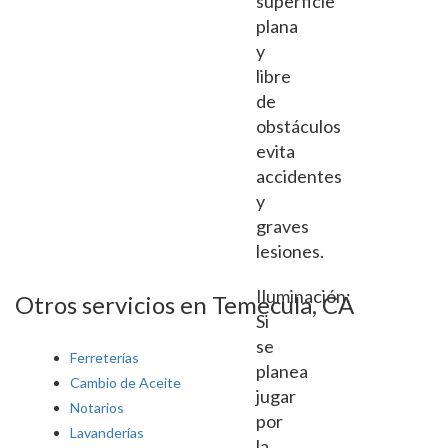
superficie
plana
y
libre
de
obstáculos
evita
accidentes
y
graves
lesiones.
Iluminación:
Otros servicios en Temecula, CA
Si
se
Ferreterías
planea
Cambio de Aceite
jugar
Notarios
por
Lavanderías
la