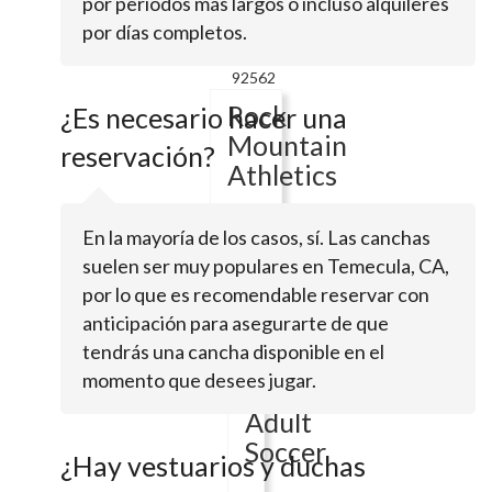
por periodos más largos o incluso alquileres
Clover
por días completos.
CirMurrieta,
CA
92562
Rock
¿Es necesario hacer una
Mountain
reservación?
Athletics
En la mayoría de los casos, sí. Las canchas
47751
suelen ser muy populares en Temecula, CA,
Rock
Mountain
por lo que es recomendable reservar con
DrFallbrook,
anticipación para asegurarte de que
CA
tendrás una cancha disponible en el
92028
momento que desees jugar.
Menifee
Adult
Soccer
¿Hay vestuarios y duchas