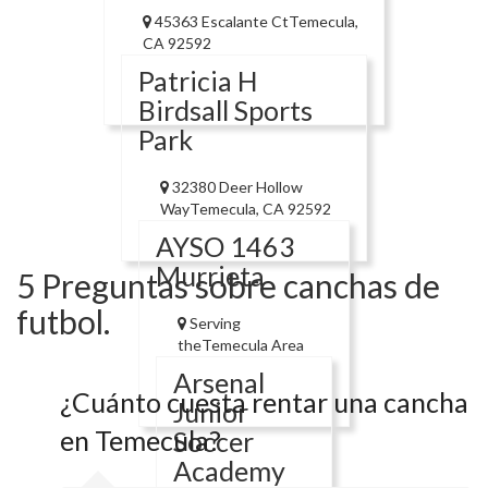
45363 Escalante CtTemecula,
CA 92592
Patricia H
Birdsall Sports
Park
32380 Deer Hollow
WayTemecula, CA 92592
AYSO 1463
Murrieta
5 Preguntas sobre canchas de
futbol.
Serving
theTemecula Area
Arsenal
¿Cuánto cuesta rentar una cancha
Junior
en Temecula?
Soccer
Academy