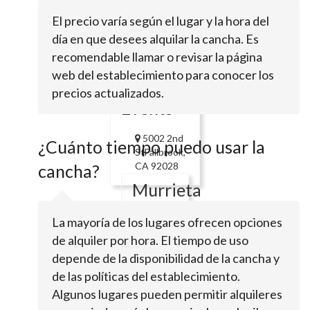
El precio varía según el lugar y la hora del
PO Box
733Murrieta, CA
día en que desees alquilar la cancha. Es
92564
recomendable llamar o revisar la página
Stone
web del establecimiento para conocer los
Garden
precios actualizados.
Events
5002 2nd
¿Cuánto tiempo puedo usar la
StFallbrook,
CA 92028
cancha?
Murrieta
Youth
La mayoría de los lugares ofrecen opciones
Soccer
de alquiler por hora. El tiempo de uso
League
depende de la disponibilidad de la cancha y
de las políticas del establecimiento.
23899
Algunos lugares pueden permitir alquileres
Red