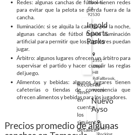
Redes: algunas canchas de fútbol tienen redes
Elsinore,
CA
para evitar que la pelota se pierda fuera de la
92530
cancha.
Ingold
Iluminación: si se alquila la cancha por la noche,
Sports
algunas canchas de fútbol tienen iluminación
Parks
artificial para permitir que los jugadores puedan
jugar.
Árbitro: algunos lugares ofrecen un árbitro para
2551
supervisar el partido y hacer cumplir las reglas
Olive
del juego.
Hill
RdFallbrook,
Alimentos y bebidas: algunos lugares tienen
Recuerda
CA
cafeterías o tiendas de conveniencia que
92028
tener
ofrecen alimentos y bebidas para los jugadores.
en
Nuevo
cuenta
Ayso
los
siguientes
Precios promedio de algunas
33675
detalles
Rocking