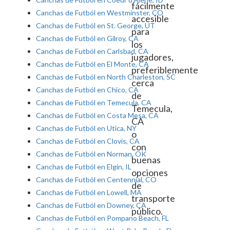
fácilmente
Canchas de Futból en Westminster, CO
accesible
Canchas de Futból en St. George, UT
para
Canchas de Futból en Gilroy, CA
los
Canchas de Futból en Carlsbad, CA
jugadores,
Canchas de Futból en El Monte, CA
preferiblemente
Canchas de Futból en North Charleston, SC
cerca
Canchas de Futból en Chico, CA
de
Canchas de Futból en Temecula, CA
Temecula,
Canchas de Futból en Costa Mesa, CA
CA
Canchas de Futból en Utica, NY
o
Canchas de Futból en Clovis, CA
con
Canchas de Futból en Norman, OK
buenas
Canchas de Futból en Elgin, IL
opciones
Canchas de Futból en Centennial, CO
de
Canchas de Futból en Lowell, MA
transporte
Canchas de Futból en Downey, CA
público.
Canchas de Futból en Pompano Beach, FL