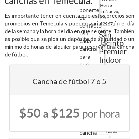
canchas en Temecula.
al
Horse
ponerte
TrlNuevo,
Es importante tener en cuenta que estos precios son
de
CA
promedios en Temecula y pueden variar según el día
92567
contacto
de la semana y la hora del día en que se rente. También
con
San
es posible que se pida un depósito de seguridad o un
cada
Jacinto
mínimo de horas de alquiler para reservar una cancha
cancha
Premier
de fútbol.
para
Indoor
que
Soccer
consultes
antes
Cancha de fútbol 7 o 5
de
1282
S
reservarla.
Buena
Vista
$50
$125
Tamaño
a
por hora
StSan
adecuado:
Jacinto,
La
CA
92583
cancha