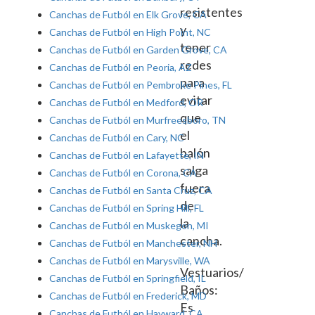
resistentes
Canchas de Futból en Elk Grove, CA
y
Canchas de Futból en High Point, NC
tener
Canchas de Futból en Garden Grove, CA
redes
Canchas de Futból en Peoria, AZ
para
Canchas de Futból en Pembroke Pines, FL
evitar
Canchas de Futból en Medford, OR
que
Canchas de Futból en Murfreesboro, TN
el
Canchas de Futból en Cary, NC
balón
Canchas de Futból en Lafayette, IN
salga
Canchas de Futból en Corona, CA
fuera
Canchas de Futból en Santa Cruz, CA
de
Canchas de Futból en Spring Hill, FL
la
Canchas de Futból en Muskegon, MI
cancha.
Canchas de Futból en Manchester, NH
Canchas de Futból en Marysville, WA
Vestuarios/
Canchas de Futból en Springfield, IL
Baños:
Canchas de Futból en Frederick, MD
Es
Canchas de Futból en Hayward, CA