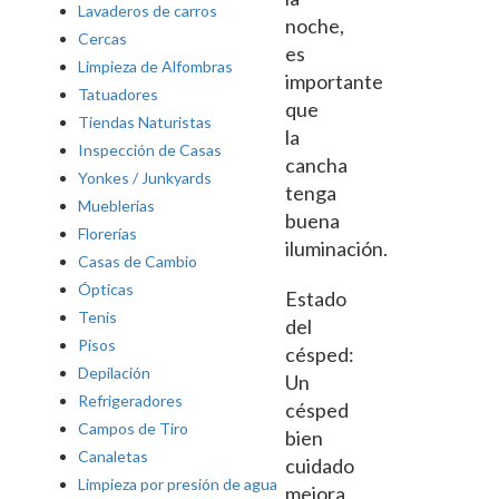
Lavaderos de carros
noche,
Cercas
es
Limpieza de Alfombras
importante
Tatuadores
que
Tiendas Naturistas
la
Inspección de Casas
cancha
Yonkes / Junkyards
tenga
Mueblerias
buena
Florerías
iluminación.
Casas de Cambio
Ópticas
Estado
Tenis
del
Pisos
césped:
Depilación
Un
Refrigeradores
césped
Campos de Tiro
bien
Canaletas
cuidado
Limpieza por presión de agua
mejora