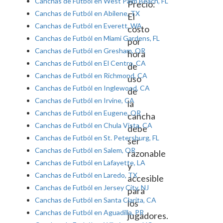
Canchas de Futból en West Palm Beach, FL
Precio:
Canchas de Futból en Abilene, TX
El
Canchas de Futból en Everett, WA
costo
Canchas de Futból en Miami Gardens, FL
por
Canchas de Futból en Gresham, OR
hora
Canchas de Futból en El Centro, CA
de
Canchas de Futból en Richmond, CA
uso
Canchas de Futból en Inglewood, CA
de
Canchas de Futból en Irvine, CA
la
Canchas de Futból en Eugene, OR
cancha
Canchas de Futból en Chula Vista, CA
debe
Canchas de Futból en St. Petersburg, FL
ser
Canchas de Futból en Salem, OR
razonable
Canchas de Futból en Lafayette, LA
y
Canchas de Futból en Laredo, TX
accesible
Canchas de Futból en Jersey City, NJ
para
Canchas de Futból en Santa Clarita, CA
los
Canchas de Futból en Aguadilla, PR
jugadores.