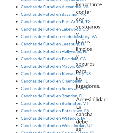
importante
Canchas de Futból en Alexandria, VA
contar
Canchas de Futból en Bayamón, PR
con
Canchas de Futból en Port Arthur, TX
vestuarios
Canchas de Futból en Lakewood, CO
y
Canchas de Futból en Fredericksburg, VA
baños
Canchas de Futból en Leesburg, FL
limpios
Canchas de Futból en Hollywood, FL
y
Canchas de Futból en Palmdale, CA
seguros
Canchas de Futból en Macon, GA
para
Canchas de Futból en Kansas City, KS
los
Canchas de Futból en Champaign, IL
jugadores.
Canchas de Futból en Sunnyvale, CA
Canchas de Futból en Brandon, FL
Accesibilidad:
Canchas de Futból en Burlington, VT
La
Canchas de Futból en Pottstown, PA
cancha
Canchas de Futból en Waterloo, IA
debe
Canchas de Futból en West Jordan, UT
ser
Canchas de Futból en Coeur d'Alene, ID