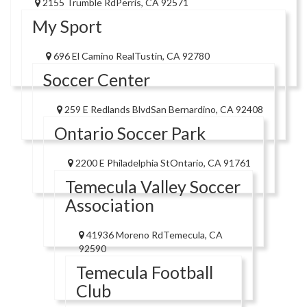
2155 Trumble RdPerris, CA 92571
My Sport
696 El Camino RealTustin, CA 92780
Soccer Center
259 E Redlands BlvdSan Bernardino, CA 92408
Ontario Soccer Park
2200 E Philadelphia StOntario, CA 91761
Temecula Valley Soccer
Association
41936 Moreno RdTemecula, CA
92590
Temecula Football
Club