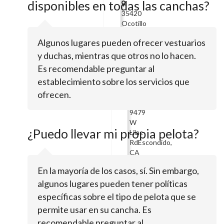
disponibles en todas las canchas?
35420
Ocotillo
CtLake
Algunos lugares pueden ofrecer vestuarios
Elsinore,
CA
y duchas, mientras que otros no lo hacen.
92532
Es recomendable preguntar al
Turfmaster
establecimiento sobre los servicios que
ofrecen.
9479
W
¿Puedo llevar mi propia pelota?
Lilac
RdEscondido,
CA
92026
En la mayoría de los casos, sí. Sin embargo,
Synthetic
algunos lugares pueden tener políticas
Sports
específicas sobre el tipo de pelota que se
Turf
permite usar en su cancha. Es
Recyclers
recomendable preguntar al