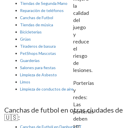
Tiendas de Segunda Mano
la
Reparación de teléfonos
calidad
Canchas de Futbol
del
Tiendas de música
juego
Bicicleterías
y
Grúas
reduce
Tiraderos de basura
el
PetShops Mascotas
riesgo
Guarderías
de
Salones para fiestas
lesiones.
Limpieza de Asbesto
Limos
Porterías
Limpieza de conductos de aire
y
redes:
Las
Canchas de futbol en otras ciudades de
porterías
🇺🇸:
deben
ser
Canchas de Futból en Danbury, CT