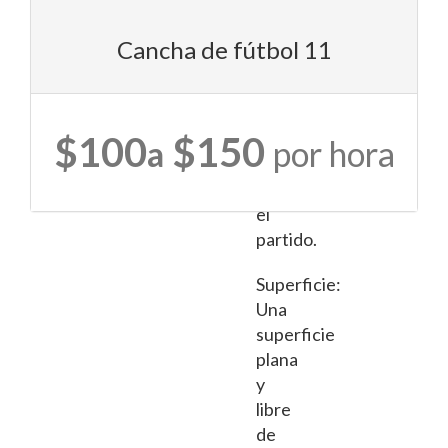
para
el
5449
Cancha de fútbol 11
28th
número
street
de
Ct
jugadores
SeGrand
$100
$150
que
Rapids,
a
por hora
MI
participarán
49546
en
el
partido.
Superficie:
Una
superficie
plana
y
libre
de