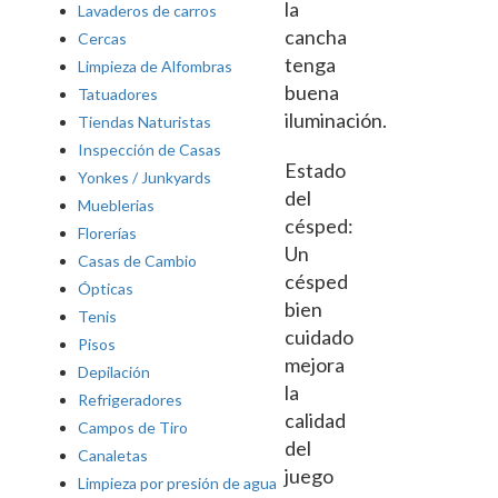
la
Lavaderos de carros
cancha
Cercas
tenga
Limpieza de Alfombras
buena
Tatuadores
iluminación.
Tiendas Naturistas
Inspección de Casas
Estado
Yonkes / Junkyards
del
Mueblerias
césped:
Florerías
Un
Casas de Cambio
césped
Ópticas
bien
Tenis
cuidado
Pisos
mejora
Depilación
la
Refrigeradores
calidad
Campos de Tiro
del
Canaletas
juego
Limpieza por presión de agua