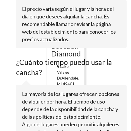
Fountain
El precio varía según el lugar y la hora del
día en que desees alquilar la cancha. Es
1 N Harbor
DrGrand Haven,
recomendable llamar o revisar la página
MI 49417
web del establecimiento para conocer los
Laker
precios actualizados.
Baseball
Diamond
¿Cuánto tiempo puedo usar la
Lake
cancha?
Village
DrAllendale,
MI 49401
Berlin
La mayoría de los lugares ofrecen opciones
Raceway
de alquiler por hora. El tiempo de uso
depende de la disponibilidad de la cancha y
2060
de las políticas del establecimiento.
Berlin
Algunos lugares pueden permitir alquileres
Fair