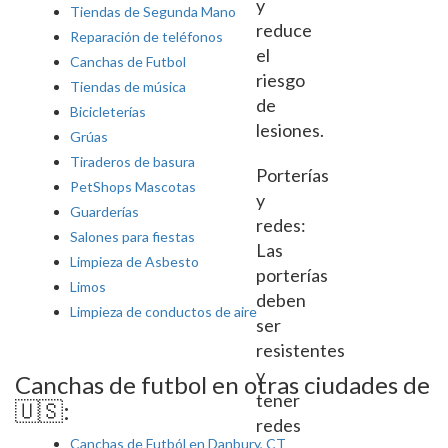
y
Tiendas de Segunda Mano
reduce
Reparación de teléfonos
el
Canchas de Futbol
riesgo
Tiendas de música
de
Bicicleterías
lesiones.
Grúas
Tiraderos de basura
Porterías
PetShops Mascotas
y
Guarderías
redes:
Salones para fiestas
Las
Limpieza de Asbesto
porterías
Limos
deben
Limpieza de conductos de aire
ser
resistentes
y
Canchas de futbol en otras ciudades de
tener
🇺🇸:
redes
Canchas de Futból en Danbury, CT