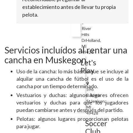
Sportsplex
establecimiento antes de llevar tu propia
pelota.
5
River
Hills
DrHolland,
MI
Servicios incluídos al rentar una
49424
cancha en Muskegon.
Let's
Play
Uso de la cancha: lo más básico que se incluye al
alquilar una cancha de fútbol es el uso de la
cancha por un tiempo determinado.
596
Vestuarios y duchas: algunos lugares ofrecen
Baldwin
StJenison,
vestuarios y duchas para que los jugadores
MI
puedan cambiarse antes y después del partido.
49428
Pelotas: algunos lugares proporcionan pelotas
Soccer
para jugar.
Club