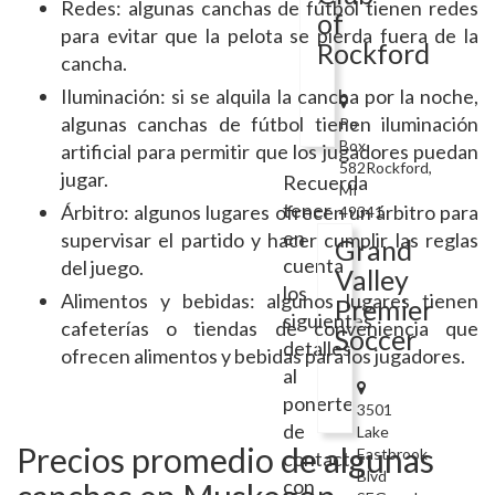
Redes: algunas canchas de fútbol tienen redes
of
para evitar que la pelota se pierda fuera de la
Rockford
cancha.
Iluminación: si se alquila la cancha por la noche,
algunas canchas de fútbol tienen iluminación
Po
Box
artificial para permitir que los jugadores puedan
582Rockford,
jugar.
Recuerda
MI
tener
Árbitro: algunos lugares ofrecen un árbitro para
49341
en
supervisar el partido y hacer cumplir las reglas
Grand
cuenta
del juego.
Valley
los
Alimentos y bebidas: algunos lugares tienen
Premier
siguientes
cafeterías o tiendas de conveniencia que
Soccer
detalles
ofrecen alimentos y bebidas para los jugadores.
al
ponerte
3501
de
Lake
Precios promedio de algunas
Eastbrook
contacto
Blvd
con