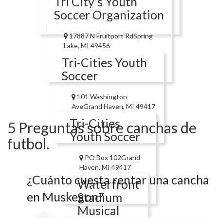
Tri City's Youth
Soccer Organization
17887 N Fruitport RdSpring
Lake, MI 49456
Tri-Cities Youth
Soccer
101 Washington
AveGrand Haven, MI 49417
Tri-Cities
5 Preguntas sobre canchas de
Youth Soccer
futbol.
PO Box 102Grand
Haven, MI 49417
¿Cuánto cuesta rentar una cancha
Waterfront
en Muskegon?
Stadium
Musical