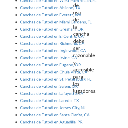
Canchas de Futból en West Palm Beach, FL
de
Canchas de Futból en Abilene, TX
uso
Canchas de Futból en Everett, WA
de
Canchas de Futból en Miami Gardens, FL
la
Canchas de Futból en Gresham, OR
cancha
Canchas de Futból en El Centro, CA
debe
Canchas de Futból en Richmond, CA
ser
Canchas de Futból en Inglewood, CA
razonable
Canchas de Futból en Irvine, CA
y
Canchas de Futból en Eugene, OR
accesible
Canchas de Futból en Chula Vista, CA
para
Canchas de Futból en St. Petersburg, FL
los
Canchas de Futból en Salem, OR
jugadores.
Canchas de Futból en Lafayette, LA
Canchas de Futból en Laredo, TX
Canchas de Futból en Jersey City, NJ
Canchas de Futból en Santa Clarita, CA
Canchas de Futból en Aguadilla, PR