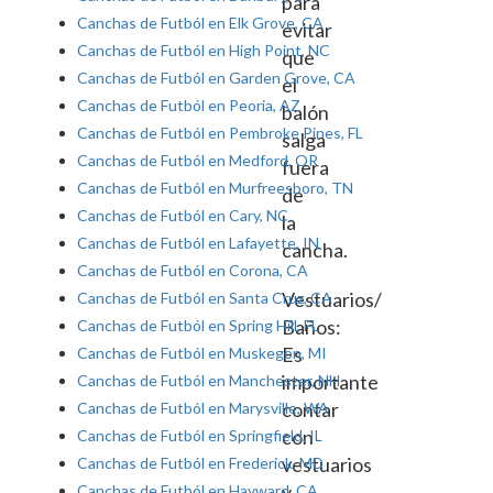
para
Canchas de Futból en Elk Grove, CA
evitar
Canchas de Futból en High Point, NC
que
Canchas de Futból en Garden Grove, CA
el
Canchas de Futból en Peoria, AZ
balón
Canchas de Futból en Pembroke Pines, FL
salga
Canchas de Futból en Medford, OR
fuera
Canchas de Futból en Murfreesboro, TN
de
Canchas de Futból en Cary, NC
la
Canchas de Futból en Lafayette, IN
cancha.
Canchas de Futból en Corona, CA
Vestuarios/
Canchas de Futból en Santa Cruz, CA
Baños:
Canchas de Futból en Spring Hill, FL
Es
Canchas de Futból en Muskegon, MI
importante
Canchas de Futból en Manchester, NH
contar
Canchas de Futból en Marysville, WA
con
Canchas de Futból en Springfield, IL
vestuarios
Canchas de Futból en Frederick, MD
y
Canchas de Futból en Hayward, CA