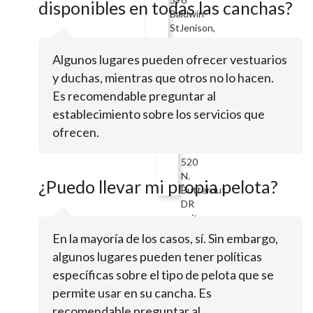
disponibles en todas las canchas?
Baldwin
StJenison,
MI
49428
Algunos lugares pueden ofrecer vestuarios
Costa
y duchas, mientras que otros no lo hacen.
Es recomendable preguntar al
United
establecimiento sobre los servicios que
FC
ofrecen.
520
N.
¿Puedo llevar mi propia pelota?
Butternut
DR
suite
8233Holland,
En la mayoría de los casos, sí. Sin embargo,
MI
algunos lugares pueden tener políticas
49424
específicas sobre el tipo de pelota que se
Soccer
permite usar en su cancha. Es
Stop
recomendable preguntar al