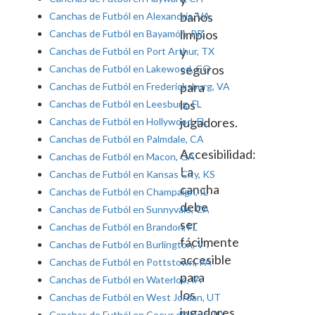
baños
Canchas de Futból en Alexandria, VA
limpios
Canchas de Futból en Bayamón, PR
y
Canchas de Futból en Port Arthur, TX
seguros
Canchas de Futból en Lakewood, CO
para
Canchas de Futból en Fredericksburg, VA
los
Canchas de Futból en Leesburg, FL
jugadores.
Canchas de Futból en Hollywood, FL
Canchas de Futból en Palmdale, CA
Accesibilidad:
Canchas de Futból en Macon, GA
La
Canchas de Futból en Kansas City, KS
cancha
Canchas de Futból en Champaign, IL
debe
Canchas de Futból en Sunnyvale, CA
ser
Canchas de Futból en Brandon, FL
fácilmente
Canchas de Futból en Burlington, VT
accesible
Canchas de Futból en Pottstown, PA
para
Canchas de Futból en Waterloo, IA
los
Canchas de Futból en West Jordan, UT
jugadores,
Canchas de Futból en Coeur d'Alene, ID