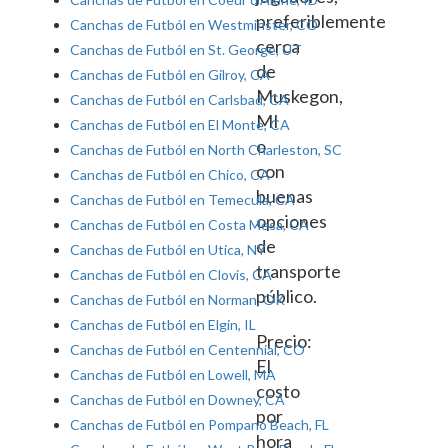
preferiblemente
Canchas de Futból en Westminster, CO
cerca
Canchas de Futból en St. George, UT
de
Canchas de Futból en Gilroy, CA
Muskegon,
Canchas de Futból en Carlsbad, CA
MI
Canchas de Futból en El Monte, CA
o
Canchas de Futból en North Charleston, SC
con
Canchas de Futból en Chico, CA
buenas
Canchas de Futból en Temecula, CA
opciones
Canchas de Futból en Costa Mesa, CA
de
Canchas de Futból en Utica, NY
transporte
Canchas de Futból en Clovis, CA
público.
Canchas de Futból en Norman, OK
Canchas de Futból en Elgin, IL
Precio:
Canchas de Futból en Centennial, CO
El
Canchas de Futból en Lowell, MA
costo
Canchas de Futból en Downey, CA
por
Canchas de Futból en Pompano Beach, FL
hora