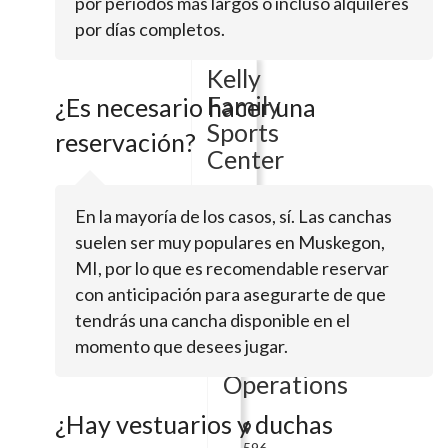
por periodos más largos o incluso alquileres
DrMarne,
MI
por días completos.
49435
Kelly
Family
¿Es necesario hacer una
Sports
reservación?
Center
En la mayoría de los casos, sí. Las canchas
10564
suelen ser muy populares en Muskegon,
Laker
Village
MI, por lo que es recomendable reservar
DrAllendale,
con anticipación para asegurarte de que
MI
tendrás una cancha disponible en el
49401
momento que desees jugar.
Soccerzone
Operations
¿Hay vestuarios y duchas
596