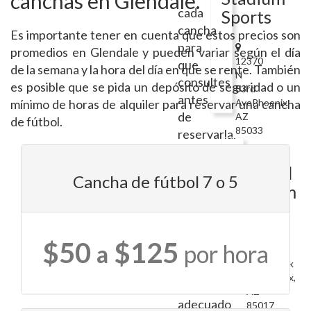
canchas en Glendale.
cada
Sports
cancha
Es importante tener en cuenta que estos precios son
para
promedios en Glendale y pueden variar según el día
12370
que
de la semana y la hora del día en que se rente. También
N
consultes
es posible que se pida un depósito de seguridad o un
83rd
antes
mínimo de horas de alquiler para reservar una cancha
AvePhoenix,
de
AZ
de fútbol.
85033
reservarla.
Gcu
Tamaño
Softball
Cancha de fútbol 7 o 5
adecuado:
Stadium
La
cancha
debe
3300
$50
$125
a
por hora
W
tener
Camelback
un
RdPhoenix,
tamaño
AZ
adecuado
85017