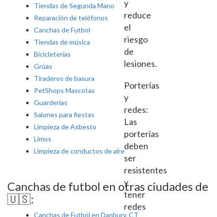
y
Tiendas de Segunda Mano
reduce
Reparación de teléfonos
el
Canchas de Futbol
riesgo
Tiendas de música
de
Bicicleterías
lesiones.
Grúas
Tiraderos de basura
Porterías
PetShops Mascotas
y
Guarderías
redes:
Salones para fiestas
Las
Limpieza de Asbesto
porterías
Limos
deben
Limpieza de conductos de aire
ser
resistentes
y
Canchas de futbol en otras ciudades de
tener
🇺🇸:
redes
Canchas de Futból en Danbury, CT