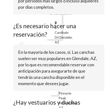
por periodos más largos o incluso alquileres
Farm
por días completos.
Stadium
¿Es necesario hacer una
1
Cardinals
reservación?
DrGlendale,
AZ
85305
En la mayoría de los casos, sí. Las canchas
Arizona
suelen ser muy populares en Glendale, AZ,
Sports
por lo que es recomendable reservar con
Complex
anticipación para asegurarte de que
tendrás una cancha disponible en el
momento que desees jugar.
3555
W
Pinnacle
Peak
¿Hay vestuarios y duchas
RdGlendale,
AZ