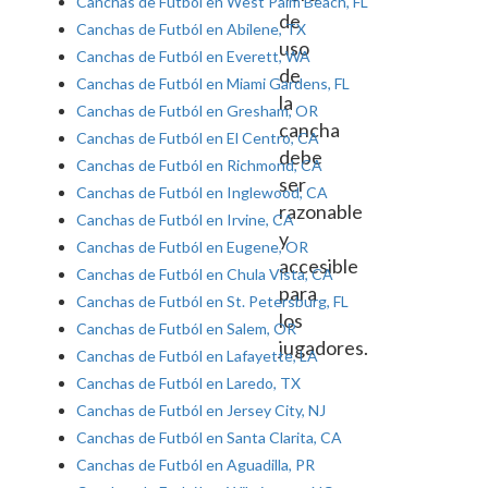
Canchas de Futból en West Palm Beach, FL
de
Canchas de Futból en Abilene, TX
uso
Canchas de Futból en Everett, WA
de
Canchas de Futból en Miami Gardens, FL
la
Canchas de Futból en Gresham, OR
cancha
Canchas de Futból en El Centro, CA
debe
Canchas de Futból en Richmond, CA
ser
Canchas de Futból en Inglewood, CA
razonable
Canchas de Futból en Irvine, CA
y
Canchas de Futból en Eugene, OR
accesible
Canchas de Futból en Chula Vista, CA
para
Canchas de Futból en St. Petersburg, FL
los
Canchas de Futból en Salem, OR
jugadores.
Canchas de Futból en Lafayette, LA
Canchas de Futból en Laredo, TX
Canchas de Futból en Jersey City, NJ
Canchas de Futból en Santa Clarita, CA
Canchas de Futból en Aguadilla, PR