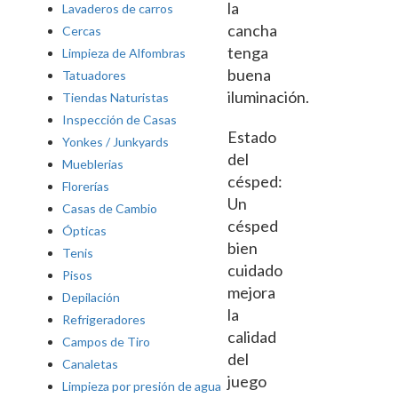
la
Lavaderos de carros
cancha
Cercas
tenga
Limpieza de Alfombras
buena
Tatuadores
iluminación.
Tiendas Naturistas
Inspección de Casas
Estado
Yonkes / Junkyards
del
Mueblerias
césped:
Florerías
Un
Casas de Cambio
césped
Ópticas
bien
Tenis
cuidado
Pisos
mejora
Depilación
la
Refrigeradores
calidad
Campos de Tiro
del
Canaletas
juego
Limpieza por presión de agua