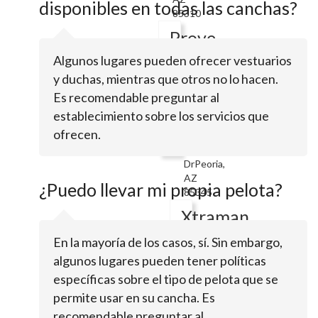
disponibles en todas las canchas?
85310
Prove
IT
Algunos lugares pueden ofrecer vestuarios
Soccer
y duchas, mientras que otros no lo hacen.
Es recomendable preguntar al
establecimiento sobre los servicios que
8432
ofrecen.
W
Caron
DrPeoria,
AZ
¿Puedo llevar mi propia pelota?
85345
Xtraman
Fundraising
En la mayoría de los casos, sí. Sin embargo,
LLC
algunos lugares pueden tener políticas
específicas sobre el tipo de pelota que se
permite usar en su cancha. Es
Serving
recomendable preguntar al
theGlendale