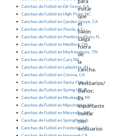
para
Canchas de Futból en Elk Grove, CA
evitar
Canchas de Futból en High Point, NC
que
Canchas de Futból en Garden Grove, CA
el
Canchas de Futból en Peoria, AZ
balón
Canchas de Futból en Pembroke Pines, FL
salga
Canchas de Futból en Medford, OR
fuera
Canchas de Futból en Murfreesboro, TN
de
Canchas de Futból en Cary, NC
la
Canchas de Futból en Lafayette, IN
cancha.
Canchas de Futból en Corona, CA
Canchas de Futból en Santa Cruz, CA
Vestuarios/
Canchas de Futból en Spring Hill, FL
Baños:
Canchas de Futból en Muskegon, MI
Es
Canchas de Futból en Manchester, NH
importante
Canchas de Futból en Marysville, WA
contar
Canchas de Futból en Springfield, IL
con
Canchas de Futból en Frederick, MD
vestuarios
Canchas de Futból en Hayward, CA