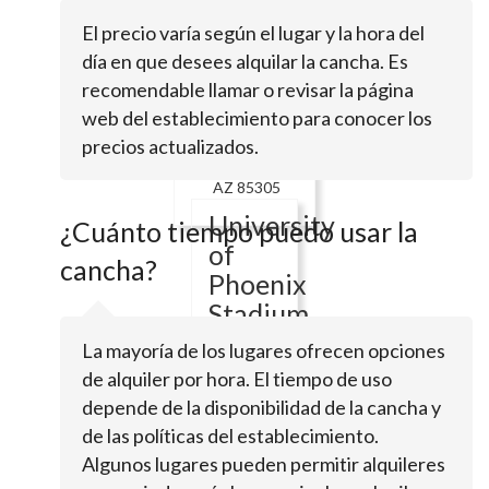
85305
El precio varía según el lugar y la hora del
Aeg
día en que desees alquilar la cancha. Es
Management
recomendable llamar o revisar la página
web del establecimiento para conocer los
9400 W
precios actualizados.
Maryland
AveGlendale,
AZ 85305
University
¿Cuánto tiempo puedo usar la
of
cancha?
Phoenix
Stadium
La mayoría de los lugares ofrecen opciones
1
de alquiler por hora. El tiempo de uso
Cardinals
depende de la disponibilidad de la cancha y
DrGlendale,
AZ
de las políticas del establecimiento.
85305
Algunos lugares pueden permitir alquileres
State