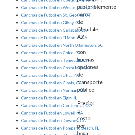
preferiblemente
Canchas de Futból en Westminster, CO
cerca
Canchas de Futból en St. George, UT
de
Canchas de Futból en Gilroy, CA
Glendale,
Canchas de Futból en Carlsbad, CA
AZ
Canchas de Futból en El Monte, CA
o
Canchas de Futból en North Charleston, SC
con
Canchas de Futból en Chico, CA
buenas
Canchas de Futból en Temecula, CA
opciones
Canchas de Futból en Costa Mesa, CA
de
Canchas de Futból en Utica, NY
transporte
Canchas de Futból en Clovis, CA
público.
Canchas de Futból en Norman, OK
Canchas de Futból en Elgin, IL
Precio:
Canchas de Futból en Centennial, CO
El
Canchas de Futból en Lowell, MA
costo
Canchas de Futból en Downey, CA
por
Canchas de Futból en Pompano Beach, FL
hora