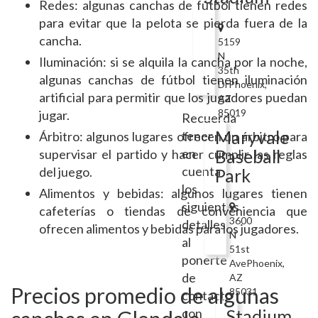
Redes: algunas canchas de fútbol tienen redes
para evitar que la pelota se pierda fuera de la
cancha.
5159
N
Iluminación: si se alquila la cancha por la noche,
35th
algunas canchas de fútbol tienen iluminación
DrPhoenix,
artificial para permitir que los jugadores puedan
AZ
85019
jugar.
Recuerda
Maryvale
tener
Árbitro: algunos lugares ofrecen un árbitro para
en
Baseball
supervisar el partido y hacer cumplir las reglas
cuenta
del juego.
Park
los
Alimentos y bebidas: algunos lugares tienen
siguientes
cafeterías o tiendas de conveniencia que
3600
detalles
ofrecen alimentos y bebidas para los jugadores.
N
al
51st
ponerte
AvePhoenix,
de
AZ
Precios promedio de algunas
85031
contacto
con
Stadium