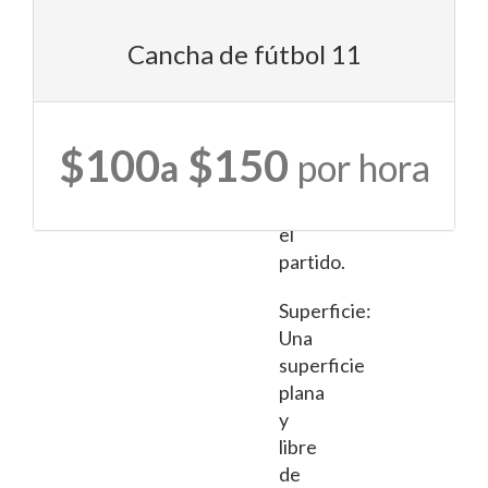
para
el
Cancha de fútbol 11
número
de
jugadores
$100
$150
que
a
por hora
participarán
en
el
partido.
Superficie:
Una
superficie
plana
y
libre
de