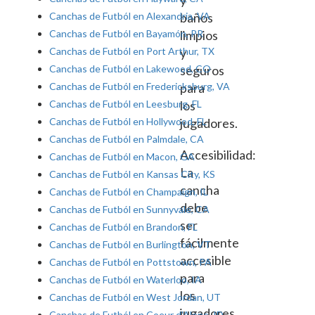
y
Canchas de Futból en Alexandria, VA
baños
Canchas de Futból en Bayamón, PR
limpios
Canchas de Futból en Port Arthur, TX
y
Canchas de Futból en Lakewood, CO
seguros
Canchas de Futból en Fredericksburg, VA
para
Canchas de Futból en Leesburg, FL
los
Canchas de Futból en Hollywood, FL
jugadores.
Canchas de Futból en Palmdale, CA
Accesibilidad:
Canchas de Futból en Macon, GA
La
Canchas de Futból en Kansas City, KS
cancha
Canchas de Futból en Champaign, IL
debe
Canchas de Futból en Sunnyvale, CA
ser
Canchas de Futból en Brandon, FL
fácilmente
Canchas de Futból en Burlington, VT
accesible
Canchas de Futból en Pottstown, PA
para
Canchas de Futból en Waterloo, IA
los
Canchas de Futból en West Jordan, UT
jugadores,
Canchas de Futból en Coeur d'Alene, ID