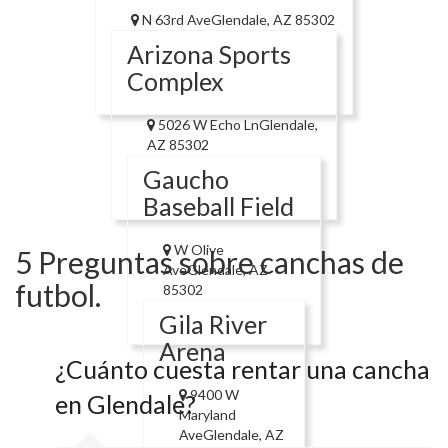
N 63rd AveGlendale, AZ 85302
Arizona Sports
Complex
5026 W Echo LnGlendale,
AZ 85302
Gaucho
Baseball Field
W Olive
5 Preguntas sobre canchas de
AveGlendale, AZ
futbol.
85302
Gila River
Arena
¿Cuánto cuesta rentar una cancha
9400 W
en Glendale?
Maryland
AveGlendale, AZ