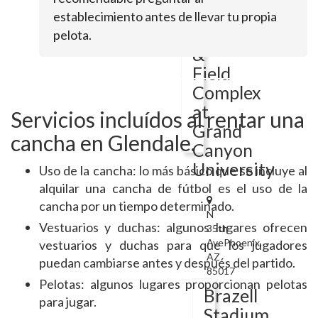
Area
establecimiento antes de llevar tu propia
Track
pelota.
&
Field
Complex
at
Servicios incluídos al rentar una
Grand
cancha en Glendale.
Canyon
University
Uso de la cancha: lo más básico que se incluye al
alquilar una cancha de fútbol es el uso de la
cancha por un tiempo determinado.
N
Vestuarios y duchas: algunos lugares ofrecen
35th
AvePhoenix,
vestuarios y duchas para que los jugadores
AZ
puedan cambiarse antes y después del partido.
85017
Pelotas: algunos lugares proporcionan pelotas
Brazell
para jugar.
Stadium