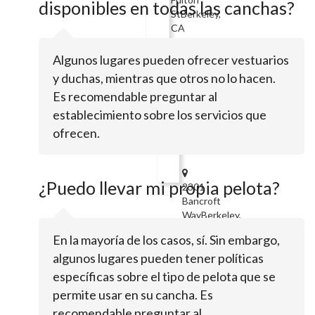
disponibles en todas las canchas?
StBerkeley,
CA
94720
Algunos lugares pueden ofrecer vestuarios
UC
y duchas, mientras que otros no lo hacen.
Berkeley
Es recomendable preguntar al
Department
establecimiento sobre los servicios que
Recreational
ofrecen.
Sports
¿Puedo llevar mi propia pelota?
2301
Bancroft
WayBerkeley,
CA
En la mayoría de los casos, sí. Sin embargo,
94720
algunos lugares pueden tener políticas
Evans
específicas sobre el tipo de pelota que se
Diamond
permite usar en su cancha. Es
recomendable preguntar al