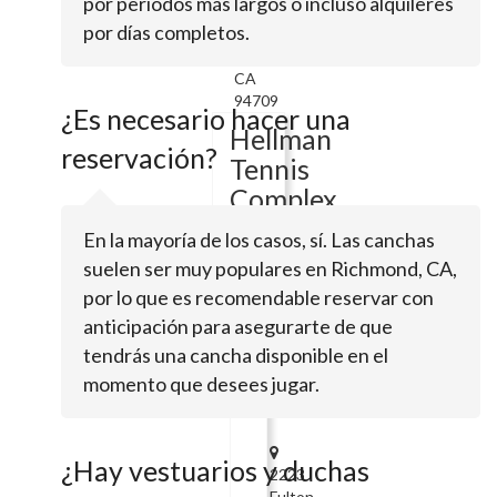
por periodos más largos o incluso alquileres
Walnut
por días completos.
St #
426Berkeley,
CA
94709
¿Es necesario hacer una
Hellman
reservación?
Tennis
Complex
En la mayoría de los casos, sí. Las canchas
suelen ser muy populares en Richmond, CA,
Oxford
StBerkeley,
por lo que es recomendable reservar con
CA
anticipación para asegurarte de que
94720
tendrás una cancha disponible en el
Edwards
momento que desees jugar.
Stadium
¿Hay vestuarios y duchas
2223
Fulton