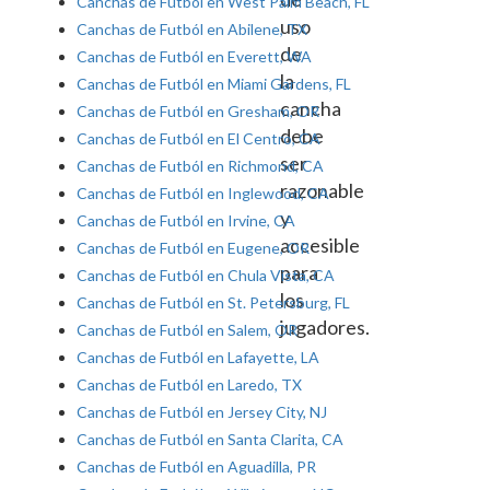
Canchas de Futból en West Palm Beach, FL
uso
Canchas de Futból en Abilene, TX
de
Canchas de Futból en Everett, WA
la
Canchas de Futból en Miami Gardens, FL
cancha
Canchas de Futból en Gresham, OR
debe
Canchas de Futból en El Centro, CA
ser
Canchas de Futból en Richmond, CA
razonable
Canchas de Futból en Inglewood, CA
y
Canchas de Futból en Irvine, CA
accesible
Canchas de Futból en Eugene, OR
para
Canchas de Futból en Chula Vista, CA
los
Canchas de Futból en St. Petersburg, FL
jugadores.
Canchas de Futból en Salem, OR
Canchas de Futból en Lafayette, LA
Canchas de Futból en Laredo, TX
Canchas de Futból en Jersey City, NJ
Canchas de Futból en Santa Clarita, CA
Canchas de Futból en Aguadilla, PR