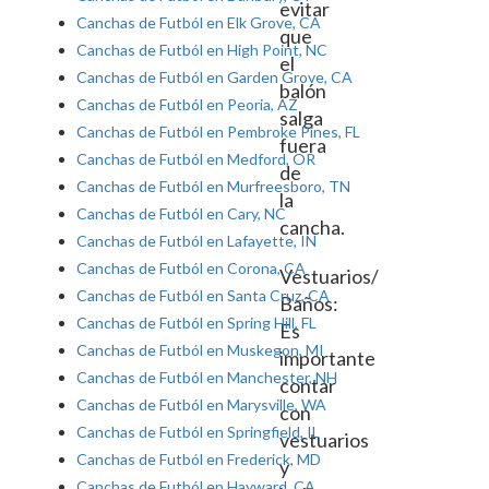
evitar
Canchas de Futból en Elk Grove, CA
que
Canchas de Futból en High Point, NC
el
Canchas de Futból en Garden Grove, CA
balón
Canchas de Futból en Peoria, AZ
salga
Canchas de Futból en Pembroke Pines, FL
fuera
Canchas de Futból en Medford, OR
de
Canchas de Futból en Murfreesboro, TN
la
Canchas de Futból en Cary, NC
cancha.
Canchas de Futból en Lafayette, IN
Canchas de Futból en Corona, CA
Vestuarios/
Canchas de Futból en Santa Cruz, CA
Baños:
Canchas de Futból en Spring Hill, FL
Es
Canchas de Futból en Muskegon, MI
importante
Canchas de Futból en Manchester, NH
contar
Canchas de Futból en Marysville, WA
con
Canchas de Futból en Springfield, IL
vestuarios
Canchas de Futból en Frederick, MD
y
Canchas de Futból en Hayward, CA