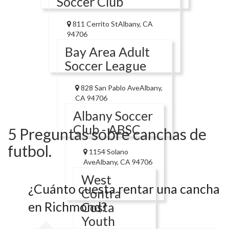
Soccer Club
811 Cerrito StAlbany, CA
94706
Bay Area Adult
Soccer League
828 San Pablo AveAlbany,
CA 94706
Albany Soccer
Club - ABSC
5 Preguntas sobre canchas de
futbol.
1154 Solano
AveAlbany, CA 94706
West
¿Cuánto cuesta rentar una cancha
Contra
en Richmond?
Costa
Youth