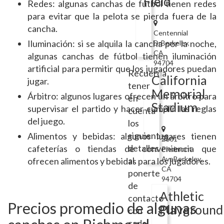
Field
Redes: algunas canchas de fútbol tienen redes
para evitar que la pelota se pierda fuera de la
cancha.
Centennial
Iluminación: si se alquila la cancha por la noche,
DrBerkeley,
CA
algunas canchas de fútbol tienen iluminación
94704
artificial para permitir que los jugadores puedan
Recuerda
California
jugar.
tener
Memorial
Árbitro: algunos lugares ofrecen un árbitro para
en
Stadium
supervisar el partido y hacer cumplir las reglas
cuenta
del juego.
los
siguientes
Alimentos y bebidas: algunos lugares tienen
2601
detalles
cafeterías o tiendas de conveniencia que
Piedmont
AveBerkeley,
al
ofrecen alimentos y bebidas para los jugadores.
CA
ponerte
94704
de
Athletic
contacto
Precios promedio de algunas
Playground
con
cada