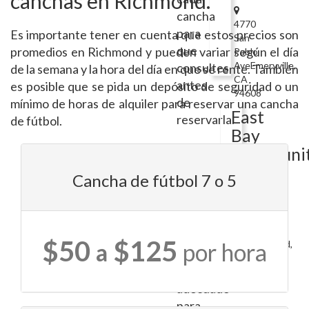
canchas en Richmond.
cancha
4770
para
Es importante tener en cuenta que estos precios son
San
que
promedios en Richmond y pueden variar según el día
Pablo
AveEmeryville,
consultes
de la semana y la hora del día en que se rente. También
CA
antes
es posible que se pida un depósito de seguridad o un
94608
de
mínimo de horas de alquiler para reservar una cancha
East
reservarla.
de fútbol.
Bay
Tamaño
Communi
adecuado:
Space
Cancha de fútbol 7 o 5
La
cancha
507
debe
55th
tener
$50
$125
a
por hora
StOakland,
un
CA
tamaño
94609
adecuado
para