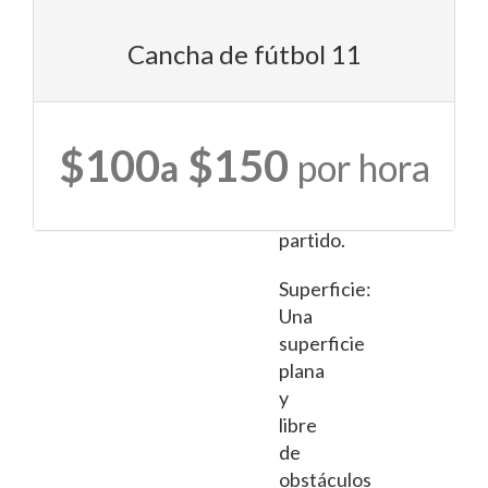
el
número
Cancha de fútbol 11
de
jugadores
que
$100
$150
a
por hora
participarán
en
el
partido.
Superficie:
Una
superficie
plana
y
libre
de
obstáculos