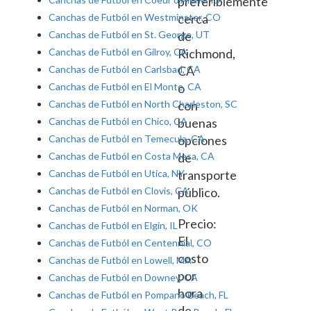
preferiblemente
Canchas de Futból en Westminster, CO
cerca
Canchas de Futból en St. George, UT
de
Canchas de Futból en Gilroy, CA
Richmond,
Canchas de Futból en Carlsbad, CA
CA
Canchas de Futból en El Monte, CA
o
Canchas de Futból en North Charleston, SC
con
Canchas de Futból en Chico, CA
buenas
Canchas de Futból en Temecula, CA
opciones
Canchas de Futból en Costa Mesa, CA
de
Canchas de Futból en Utica, NY
transporte
Canchas de Futból en Clovis, CA
público.
Canchas de Futból en Norman, OK
Precio:
Canchas de Futból en Elgin, IL
El
Canchas de Futból en Centennial, CO
costo
Canchas de Futból en Lowell, MA
por
Canchas de Futból en Downey, CA
hora
Canchas de Futból en Pompano Beach, FL
de