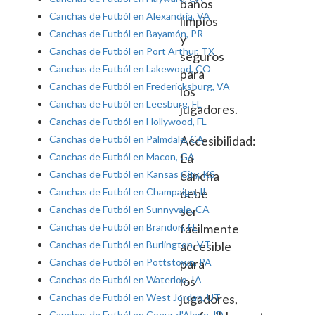
baños
Canchas de Futból en Alexandria, VA
limpios
Canchas de Futból en Bayamón, PR
y
Canchas de Futból en Port Arthur, TX
seguros
Canchas de Futból en Lakewood, CO
para
Canchas de Futból en Fredericksburg, VA
los
Canchas de Futból en Leesburg, FL
jugadores.
Canchas de Futból en Hollywood, FL
Canchas de Futból en Palmdale, CA
Accesibilidad:
Canchas de Futból en Macon, GA
La
Canchas de Futból en Kansas City, KS
cancha
Canchas de Futból en Champaign, IL
debe
Canchas de Futból en Sunnyvale, CA
ser
Canchas de Futból en Brandon, FL
fácilmente
Canchas de Futból en Burlington, VT
accesible
Canchas de Futból en Pottstown, PA
para
Canchas de Futból en Waterloo, IA
los
Canchas de Futból en West Jordan, UT
jugadores,
Canchas de Futból en Coeur d'Alene, ID