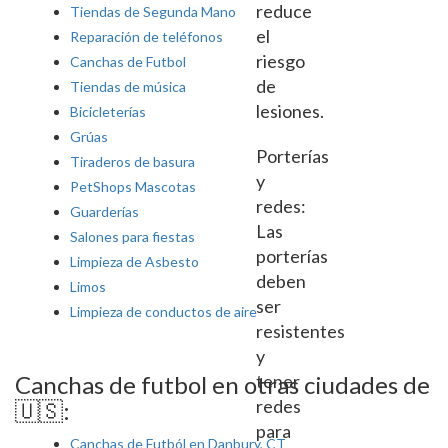
reduce
Tiendas de Segunda Mano
el
Reparación de teléfonos
riesgo
Canchas de Futbol
de
Tiendas de música
lesiones.
Bicicleterías
Grúas
Porterías
Tiraderos de basura
y
PetShops Mascotas
redes:
Guarderías
Las
Salones para fiestas
porterías
Limpieza de Asbesto
deben
Limos
ser
Limpieza de conductos de aire
resistentes
y
Canchas de futbol en otras ciudades de
tener
redes
🇺🇸:
para
Canchas de Futból en Danbury, CT