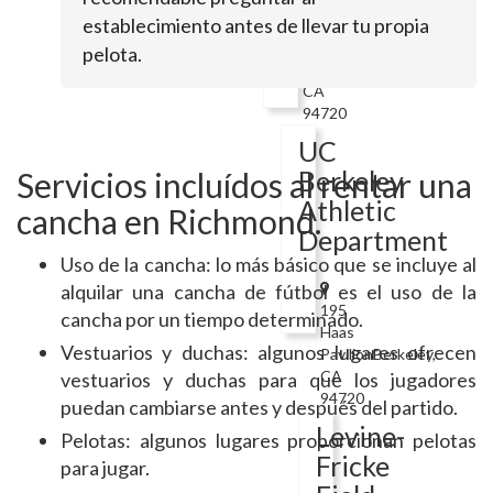
establecimiento antes de llevar tu propia
Frank
Schlessinger
pelota.
WayBerkeley,
CA
94720
UC
Berkeley
Servicios incluídos al rentar una
Athletic
cancha en Richmond.
Department
Uso de la cancha: lo más básico que se incluye al
alquilar una cancha de fútbol es el uso de la
195
cancha por un tiempo determinado.
Haas
Vestuarios y duchas: algunos lugares ofrecen
PavilionBerkeley,
CA
vestuarios y duchas para que los jugadores
94720
puedan cambiarse antes y después del partido.
Levine-
Pelotas: algunos lugares proporcionan pelotas
Fricke
para jugar.