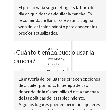
Soccer
El precio varía según el lugar y la hora del
día en que desees alquilar la cancha. Es
Po Box
216Pinole, CA
recomendable llamar o revisar la página
94564
web del establecimiento para conocer los
Soccer
precios actualizados.
Basics
1302
¿Cuánto tiempo puedo usar la
Solano
AveAlbany,
cancha?
CA 94706
Berkeley
Soccer
La mayoría de los lugares ofrecen opciones
Club -
de alquiler por hora. El tiempo de uso
ABSC
depende de la disponibilidad de la cancha y
de las políticas del establecimiento.
Algunos lugares pueden permitir alquileres
1442a