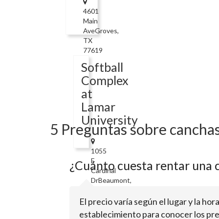
4601
Main
AveGroves,
TX
77619
Softball
Complex
at
Lamar
University
5 Preguntas sobre canchas
1055
E
¿Cuánto cuesta rentar una 
Cardinal
DrBeaumont,
TX
77705
El precio varía según el lugar y la ho
establecimiento para conocer los pre
Vincent-