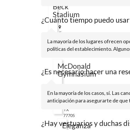
Beck
Stadium
¿Cuánto tiempo puedo usar 
Jim
Gilligan
La mayoría de los lugares ofrecen opc
WayBeaumont,
políticas del establecimiento. Alguno
TX
77705
McDonald
¿Es necesario hacer una res
Gymnasium
En la mayoría de los casos, sí. Las c
211
Redbird
anticipación para asegurarte de que
LnBeaumont,
TX
77705
¿Hay vestuarios y duchas di
Eleganza