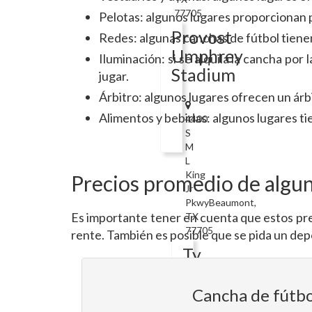
77705
Pelotas: algunos lugares proporcionan p
Provost
Redes: algunas canchas de fútbol tienen 
Umphrey
Iluminación: si se alquila la cancha por
Stadium
jugar.
Árbitro: algunos lugares ofrecen un árbi
Alimentos y bebidas: algunos lugares ti
4400
S
M
L
King
Precios promedio de algun
Jr
PkwyBeaumont,
Es importante tener en cuenta que estos prec
TX
77705
rente. También es posible que se pida un dep
Ty
Terrell
Track
Cancha de fútbo