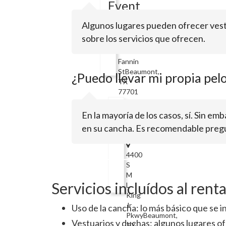
Event
Center
Algunos lugares pueden ofrecer vest
sobre los servicios que ofrecen.
3385
Fannin
StBeaumont,
¿Puedo llevar mi propia pel
TX
77701
Athletic
En la mayoría de los casos, sí. Sin e
Development
en su cancha. Es recomendable pregun
4400
S
M
Servicios incluídos al rent
L
King
Jr
Uso de la cancha: lo más básico que se i
PkwyBeaumont,
Vestuarios y duchas: algunos lugares o
TX