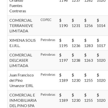
Orlando
1196
1237
1262
1020
Fuentes
Contreras
COMERCIAL
COPEC
$
$
$
$
TERRANIEVE
1190
1231
1256
1014
LIMITADA
XIMENA SOLIS
Petrobras
$
$
$
$
E.I.R.L.
1195
1236
1283
1017
COMERCIAL
Petrobras
$
$
$
$
DELCASER
1197
1238
1263
1020
LIMITADA
Juan Francisco
Petrobras
$
$
$
$
del Pino
1189
1230
1255
1020
Umanzor EIRL
COMERCIAL E
Petrobras
$
$
$
$
INMOBILIARIA
1189
1230
1255
1020
DEL PINO SPA