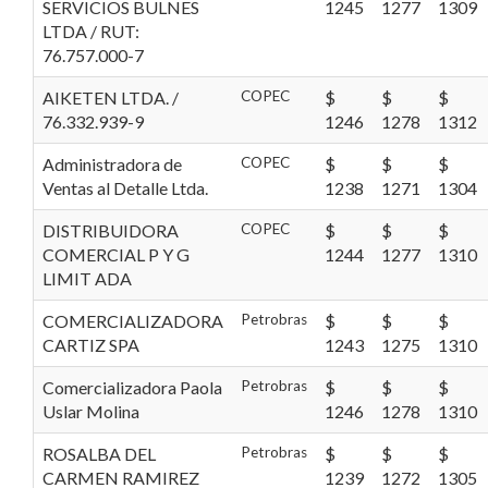
SERVICIOS BULNES
1245
1277
1309
LTDA / RUT:
76.757.000-7
AIKETEN LTDA. /
COPEC
$
$
$
76.332.939-9
1246
1278
1312
Administradora de
COPEC
$
$
$
Ventas al Detalle Ltda.
1238
1271
1304
DISTRIBUIDORA
COPEC
$
$
$
COMERCIAL P Y G
1244
1277
1310
LIMIT ADA
COMERCIALIZADORA
Petrobras
$
$
$
CARTIZ SPA
1243
1275
1310
Comercializadora Paola
Petrobras
$
$
$
Uslar Molina
1246
1278
1310
ROSALBA DEL
Petrobras
$
$
$
CARMEN RAMIREZ
1239
1272
1305