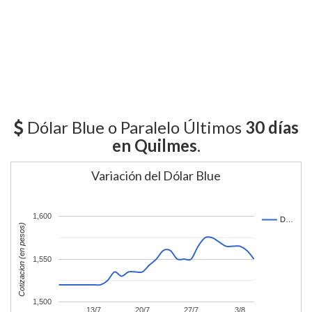
Dólar Blue o Paralelo Últimos
30 días
en Quilmes
.
Variación del Dólar Blue
1,600
D…
Cotizacion (en pesos)
1,550
1,500
13/7
20/7
27/7
3/8