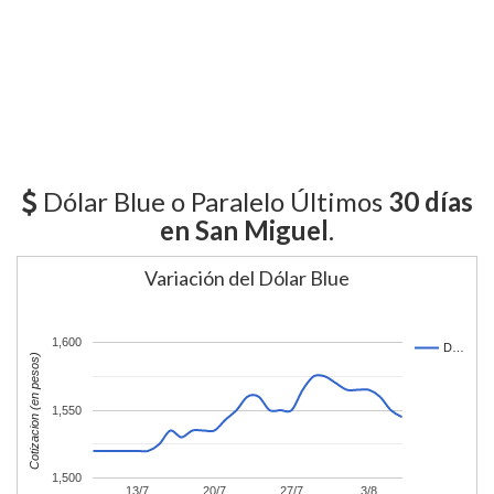
Dólar Blue o Paralelo Últimos
30 días
en San Miguel
.
Variación del Dólar Blue
1,600
D…
Cotizacion (en pesos)
1,550
1,500
13/7
20/7
27/7
3/8