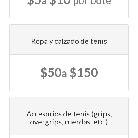
a
por bote
Ropa y calzado de tenis
$50
$150
a
Accesorios de tenis (grips,
overgrips, cuerdas, etc.)