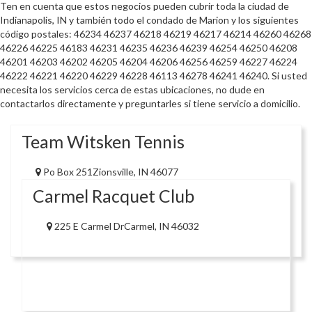
Ten en cuenta que estos negocios pueden cubrir toda la ciudad de
Indianapolis, IN y también todo el condado de Marion y los siguientes
código postales: 46234 46237 46218 46219 46217 46214 46260 46268
46226 46225 46183 46231 46235 46236 46239 46254 46250 46208
46201 46203 46202 46205 46204 46206 46256 46259 46227 46224
46222 46221 46220 46229 46228 46113 46278 46241 46240. Si usted
necesita los servicios cerca de estas ubicaciones, no dude en
contactarlos directamente y preguntarles si tiene servicio a domicilio.
Team Witsken Tennis
Po Box 251Zionsville, IN 46077
Carmel Racquet Club
225 E Carmel DrCarmel, IN 46032