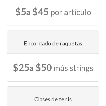
$5
$45
a
por artículo
Encordado de raquetas
$25
$50
a
más strings
Clases de tenis