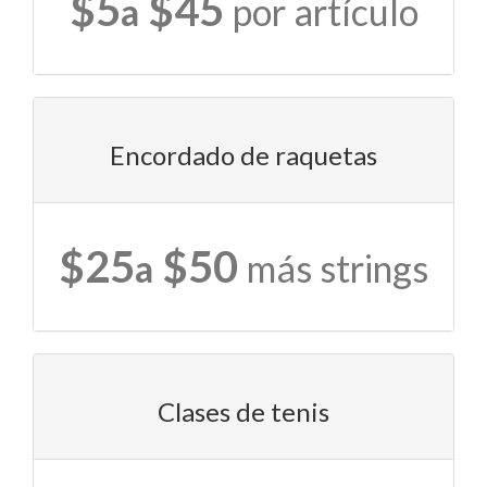
$5
$45
a
por artículo
Encordado de raquetas
$25
$50
a
más strings
Clases de tenis