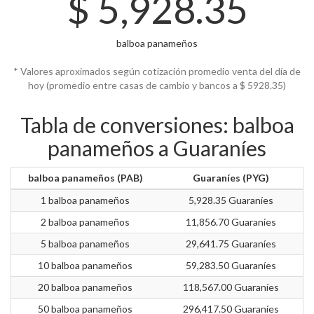
$
5,928.35
balboa panameños
* Valores aproximados según cotización promedio venta del día de
hoy (promedio entre casas de cambio y bancos a $
5928.35)
Tabla de conversiones: balboa
panameños a Guaraníes
balboa panameños (PAB)
Guaraníes (PYG)
1 balboa panameños
5,928.35 Guaraníes
2 balboa panameños
11,856.70 Guaraníes
5 balboa panameños
29,641.75 Guaraníes
10 balboa panameños
59,283.50 Guaraníes
20 balboa panameños
118,567.00 Guaraníes
50 balboa panameños
296,417.50 Guaraníes