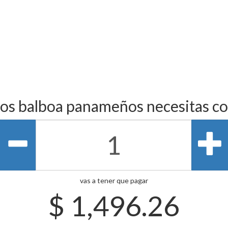
os balboa panameños necesitas c
vas a tener que pagar
$
1,496.26