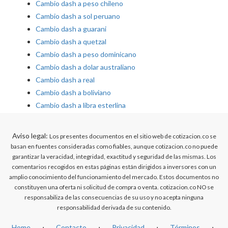
Cambio dash a peso chileno
Cambio dash a sol peruano
Cambio dash a guarani
Cambio dash a quetzal
Cambio dash a peso dominicano
Cambio dash a dolar australiano
Cambio dash a real
Cambio dash a boliviano
Cambio dash a libra esterlina
Aviso legal:
Los presentes documentos en el sitio web de cotizacion.co se
basan en fuentes consideradas como fiables, aunque cotizacion.co no puede
garantizar la veracidad, integridad, exactitud y seguridad de las mismas. Los
comentarios recogidos en estas páginas están dirigidos a inversores con un
amplio conocimiento del funcionamiento del mercado. Estos documentos no
constituyen una oferta ni solicitud de compra o venta. cotizacion.co NO se
responsabiliza de las consecuencias de su uso y no acepta ninguna
responsabilidad derivada de su contenido.
Home
⋅
Contacto
⋅
Privacidad
⋅
Términos
⋅