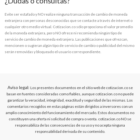
¿Dudas o consultas?
Evite ser estafado y NO realize ninguna transacción de cambio de moneda
extranjera con personas desconocidas que se contacte a través de internet o
cualquier otro medio virtual. Cotizacion.co sólo propociona el valor promedio
de la moneda extranjera, pero NO ofrece ni recomienda ningún tipo de
servicio de cambio de moneda extranjera. Las publicaciones que ofrezcan,
mencionen o sugieran algún tipo de servicio de cambio o publicidad del mismo
serán removidas y bloqueado el usuario correspondiente.
Aviso legal:
Los presentes documentos en el sitio web de cotizacion.co se
basan en fuentes consideradas como fiables, aunque cotizacion.co no puede
garantizar la veracidad, integridad, exactitud y seguridad de las mismas. Los
comentarios recogidos en estas páginas están dirigidos a inversores con un
amplio conocimiento del funcionamiento del mercado. Estos documentos no
constituyen una oferta ni solicitud de compra o venta. cotizacion.co NO se
responsabiliza de las consecuencias de su uso y no acepta ninguna
responsabilidad derivada de su contenido.