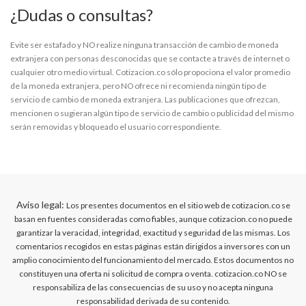
¿Dudas o consultas?
Evite ser estafado y NO realize ninguna transacción de cambio de moneda
extranjera con personas desconocidas que se contacte a través de internet o
cualquier otro medio virtual. Cotizacion.co sólo propociona el valor promedio
de la moneda extranjera, pero NO ofrece ni recomienda ningún tipo de
servicio de cambio de moneda extranjera. Las publicaciones que ofrezcan,
mencionen o sugieran algún tipo de servicio de cambio o publicidad del mismo
serán removidas y bloqueado el usuario correspondiente.
Aviso legal:
Los presentes documentos en el sitio web de cotizacion.co se
basan en fuentes consideradas como fiables, aunque cotizacion.co no puede
garantizar la veracidad, integridad, exactitud y seguridad de las mismas. Los
comentarios recogidos en estas páginas están dirigidos a inversores con un
amplio conocimiento del funcionamiento del mercado. Estos documentos no
constituyen una oferta ni solicitud de compra o venta. cotizacion.co NO se
responsabiliza de las consecuencias de su uso y no acepta ninguna
responsabilidad derivada de su contenido.