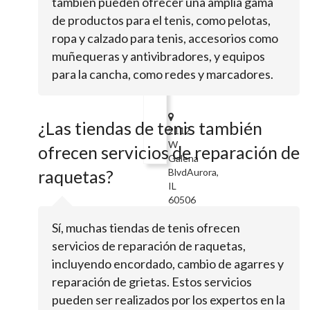
también pueden ofrecer una amplia gama
IL
de productos para el tenis, como pelotas,
60521
ropa y calzado para tenis, accesorios como
Kirhofer's
muñequeras y antivibradores, y equipos
Sports,
para la cancha, como redes y marcadores.
Inc.
¿Las tiendas de tenis también
2112
W
ofrecen servicios de reparación de
Galena
raquetas?
BlvdAurora,
IL
60506
Tennis
Sí, muchas tiendas de tenis ofrecen
Ballerz
servicios de reparación de raquetas,
incluyendo encordado, cambio de agarres y
reparación de grietas. Estos servicios
6800
pueden ser realizados por los expertos en la
Route