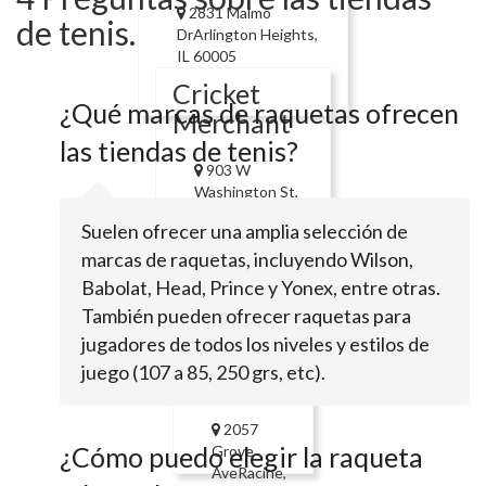
2831 Malmo
de tenis.
DrArlington Heights,
IL 60005
Cricket
¿Qué marcas de raquetas ofrecen
Merchant
las tiendas de tenis?
903 W
Washington St,
Suite 300West
Suelen ofrecer una amplia selección de
Chicago, IL
marcas de raquetas, incluyendo Wilson,
60185
Babolat, Head, Prince y Yonex, entre otras.
Billy-
También pueden ofrecer raquetas para
Willie
jugadores de todos los niveles y estilos de
Racket
juego (107 a 85, 250 grs, etc).
Stringing
2057
¿Cómo puedo elegir la raqueta
Grove
AveRacine,