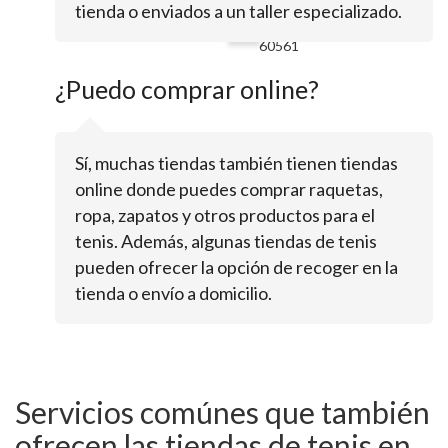
83Darien,
tienda o enviados a un taller especializado.
IL
60561
¿Puedo comprar online?
Sí, muchas tiendas también tienen tiendas
online donde puedes comprar raquetas,
ropa, zapatos y otros productos para el
tenis. Además, algunas tiendas de tenis
pueden ofrecer la opción de recoger en la
tienda o envío a domicilio.
Servicios comúnes que también
ofrecen las tiendas de tenis en