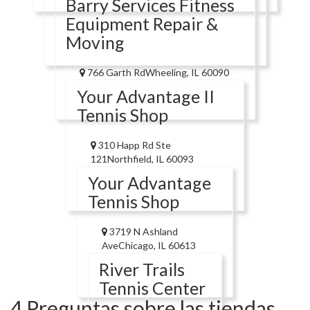
Barry Services Fitness
Equipment Repair &
Moving
766 Garth RdWheeling, IL 60090
Your Advantage II
Tennis Shop
310 Happ Rd Ste
121Northfield, IL 60093
Your Advantage
Tennis Shop
3719 N Ashland
AveChicago, IL 60613
River Trails
Tennis Center
4 Preguntas sobre las tiendas