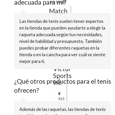
adecuada para mí?
WI 53405
Match
Point
Las tiendas de tenis suelen tener expertos
en la tienda que pueden ayudarte a elegir la
raqueta adecuada según tus necesidades,
13300
Oakhurst
nivel de habilidad y presupuesto. También
DrElm
puedes probar diferentes raquetas en la
Grove,
tienda o en la cancha para ver cuál se siente
WI
53122
mejor para ti.
Victor
Sports
¿Qué otros productos para el tenis
Inc
ofrecen?
923
S
Además de las raquetas, las tiendas de tenis
Bruner
StHinsdale,