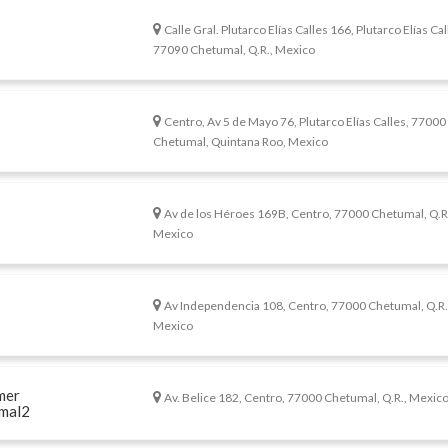
Calle Gral. Plutarco Elías Calles 166, Plutarco Elías Cal
77090 Chetumal, Q.R., Mexico
Centro, Av 5 de Mayo 76, Plutarco Elías Calles, 77000
Chetumal, Quintana Roo, Mexico
Av de los Héroes 169B, Centro, 77000 Chetumal, Q.R
Mexico
Av Independencia 108, Centro, 77000 Chetumal, Q.R.
Mexico
mer
Av. Belice 182, Centro, 77000 Chetumal, Q.R., Mexic
umal2