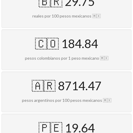
🇧🇷 29.75
reales por 100 pesos mexicanos 🇲🇽
🇨🇴 184.84
pesos colombianos por 1 peso mexicano 🇲🇽
🇦🇷 8714.47
pesos argentinos por 100 pesos mexicanos 🇲🇽
🇵🇪 19.64