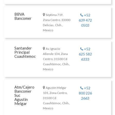
BBVA
Séptima 719,
+52
Bancomer
Zona Centro, 33000
639 472
Delicias, Chih.,
0503
Mexico
Santander
Av. Ignacio
+52
Principal
Allende 134, Zona
625 582
Cuauhtemoc
Centro, 31500 Cd
6333
Cuauhtémoc, Chih.,
Mexico
Atm/Cajero
Agustín Melgar
+52
Bancomer
101, Zona Centro,
800 226
Suc
31500 Cd
2663
Agustin
Melgar
Cuauhtémoc, Chih.,
Mexico