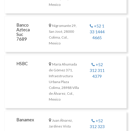
Mexico
Banco
Nigromante 29,
+52 1
Azteca
San José, 28000
33 1444
Suc
Colima, Col.,
4665
7689
Mexico
HSBC
María Ahumada
+52
de Gómez 371,
312 311
Infraestructura
4379
Urbana Plaza
Colima, 28988 Villa
de Álvarez, Col.,
Mexico
Banamex
Juan Álvarez,
+52
Jardines Vista
312 323