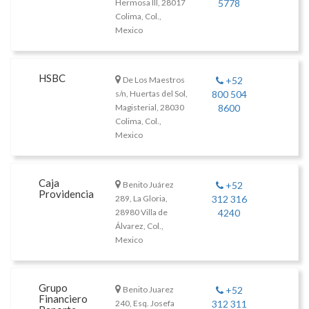
Hermosa III, 28017
5778
Colima, Col.,
Mexico
HSBC
De Los Maestros
+52
s/n, Huertas del Sol,
800 504
Magisterial, 28030
8600
Colima, Col.,
Mexico
Caja
Benito Juárez
+52
Providencia
289, La Gloria,
312 316
28980 Villa de
4240
Álvarez, Col.,
Mexico
Grupo
Benito Juarez
+52
Financiero
240, Esq. Josefa
312 311