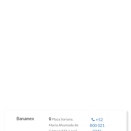
Banamex
Plaza Soriana,
+52
María Ahumada de
800 021
Gómez 371, Local