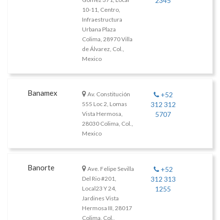
2345
10-11, Centro,
Infraestructura
Urbana Plaza
Colima, 28970 Villa
de Álvarez, Col.,
Mexico
Banamex
Av. Constitución
+52
555 Loc 2, Lomas
312 312
Vista Hermosa,
5707
28030 Colima, Col.,
Mexico
Banorte
Ave. Felipe Sevilla
+52
Del Rio #201,
312 313
Local23 Y 24,
1255
Jardines Vista
Hermosa III, 28017
Colima, Col.,