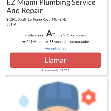
EZ Miami Plumbing Service
And Repair
1201 South Le Jeune Road, Miami, FL
33134
A-
Calificación
de 171 opiniones.
241 vistas
88 veces fue contactad@
Ver opiniones
Llamar
Presupuesto GRATIS