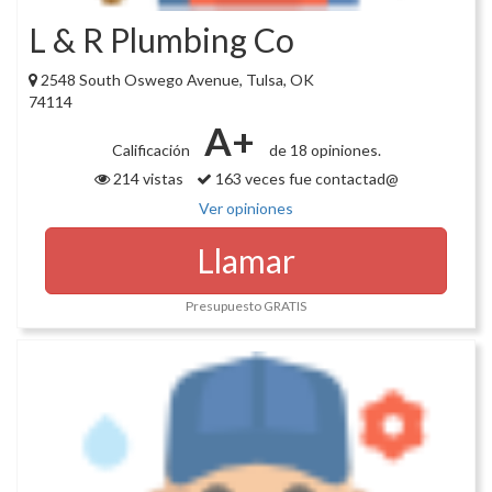
L & R Plumbing Co
2548 South Oswego Avenue, Tulsa, OK
74114
A+
Calificación
de 18 opiniones.
214 vistas
163 veces fue contactad@
Ver opiniones
Llamar
Presupuesto GRATIS