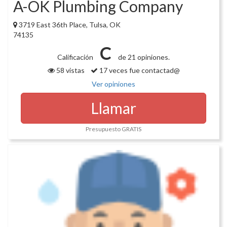
A-OK Plumbing Company
3719 East 36th Place, Tulsa, OK
74135
C
Calificación
de 21 opiniones.
58 vistas
17 veces fue contactad@
Ver opiniones
Llamar
Presupuesto GRATIS