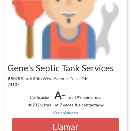
Gene's Septic Tank Services
5028 South 30th West Avenue, Tulsa, OK
74107
A-
Calificación
de 199 opiniones.
232 vistas
7 veces fue contactad@
Ver opiniones
Llamar