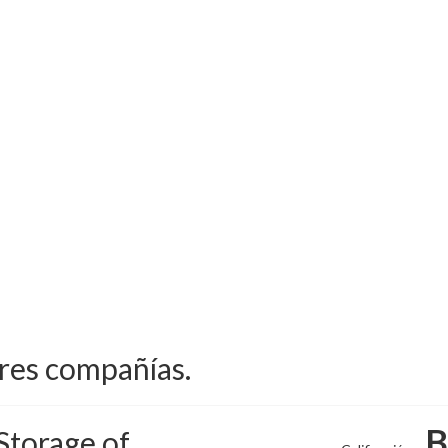
ores compañías.
B
Storage of