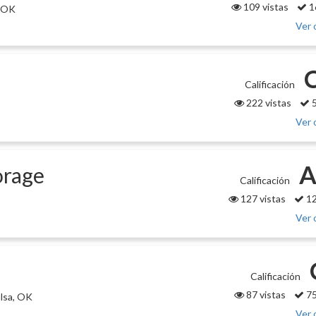
109 vistas
1
, OK
Ver 
Calificación
222 vistas
5
Ver 
A
orage
Calificación
127 vistas
12
Ver 
Calificación
87 vistas
75
lsa, OK
Ver 