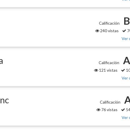
B
Calificación
240 vistas
7
Ver 
A
a
Calificación
121 vistas
10
Ver 
Inc
Calificación
76 vistas
54
Ver 