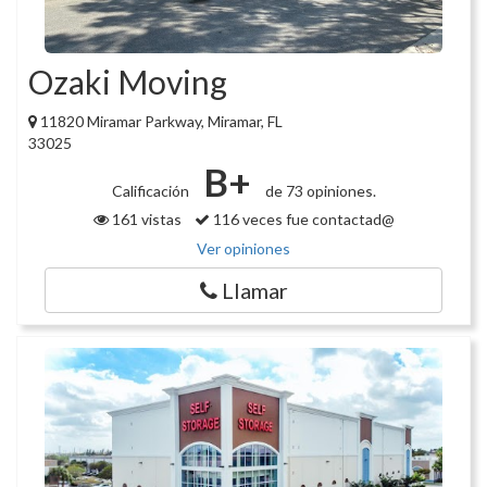
Ozaki Moving
11820 Miramar Parkway, Miramar, FL
33025
B+
Calificación
de 73 opiniones.
161 vistas
116 veces fue contactad@
Ver opiniones
Llamar