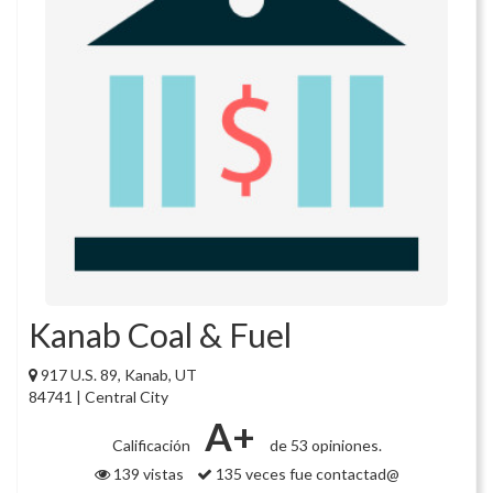
Kanab Coal & Fuel
917 U.S. 89, Kanab, UT
84741 | Central City
A+
Calificación
de 53 opiniones.
139 vistas
135 veces fue contactad@