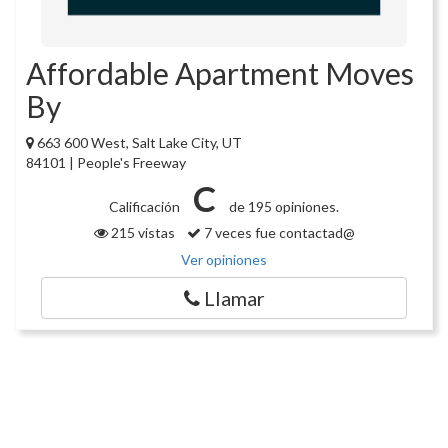
Affordable Apartment Moves
By
663 600 West, Salt Lake City, UT
84101 | People's Freeway
C
Calificación
de 195 opiniones.
215 vistas
7 veces fue contactad@
Ver opiniones
Llamar