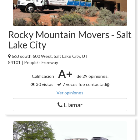
Rocky Mountain Movers - Salt
Lake City
663 south 600 West, Salt Lake City, UT
84101 | People's Freeway
A+
Calificación
de 29 opiniones.
30 vistas
7 veces fue contactad@
Ver opiniones
Llamar