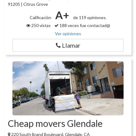
91205 | Citrus Grove
A+
Calificación
de 119 opiniones.
250 vistas
188 veces fue contactad@
Ver opiniones
Llamar
Cheap movers Glendale
220 South Brand Boulevard, Glendale, CA