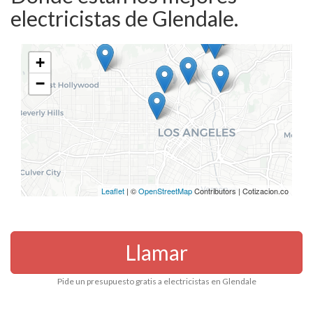
electricistas de Glendale.
+
−
Leaflet
| ©
OpenStreetMap
Contributors | Cotizacion.co
Llamar
Pide un presupuesto gratis a electricistas en Glendale