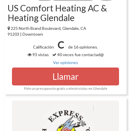
US Comfort Heating AC &
Heating Glendale
225 North Brand Boulevard, Glendale, CA
91203 | Downtown
C
Calificación
de 16 opiniones.
93 vistas
40 veces fue contactad@
Ver opiniones
Llamar
Pide un presupuesto gratis a electricistas en Glendale