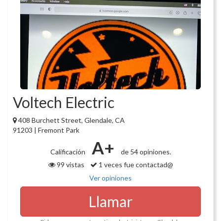
Voltech Electric
408 Burchett Street, Glendale, CA
91203 | Fremont Park
A+
Calificación
de 54 opiniones.
99 vistas
1 veces fue contactad@
Ver opiniones
Llamar