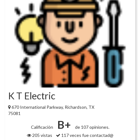
K T Electric
670 International Parkway, Richardson, TX
75081
B+
Calificación
de 107 opiniones.
205 vistas
117 veces fue contactad@