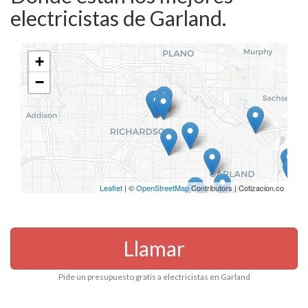
electricistas de Garland.
+
−
Leaflet
| ©
OpenStreetMap
Contributors | Cotizacion.co
Llamar
Pide un presupuesto gratis a electricistas en Garland