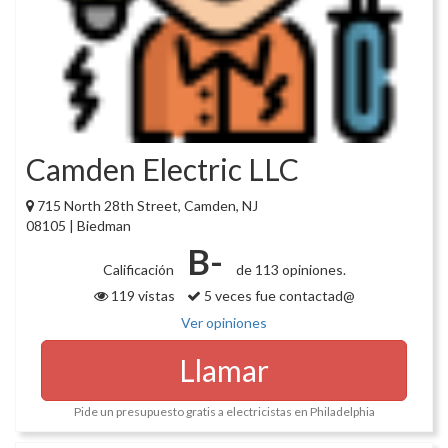
Camden Electric LLC
715 North 28th Street, Camden, NJ
08105 | Biedman
B-
Calificación
de 113 opiniones.
119 vistas
5 veces fue contactad@
Ver opiniones
Llamar
Pide un presupuesto gratis a electricistas en Philadelphia