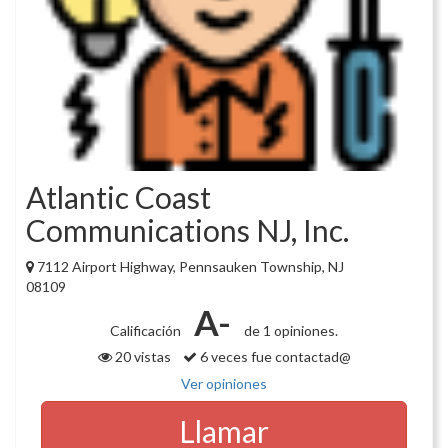
Atlantic Coast
Communications NJ, Inc.
7112 Airport Highway, Pennsauken Township, NJ
08109
A-
Calificación
de 1 opiniones.
20 vistas
6 veces fue contactad@
Ver opiniones
Llamar