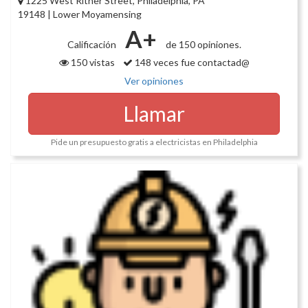
1225 West Ritner Street, Philadelphia, PA
19148 | Lower Moyamensing
A+
Calificación
de 150 opiniones.
150 vistas
148 veces fue contactad@
Ver opiniones
Llamar
Pide un presupuesto gratis a electricistas en Philadelphia