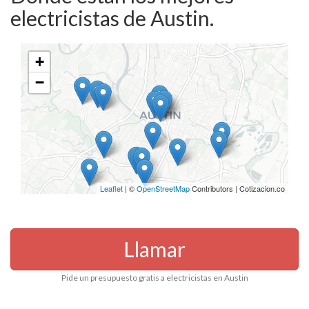
electricistas de Austin.
+
−
Leaflet
| ©
OpenStreetMap
Contributors | Cotizacion.co
Llamar
Pide un presupuesto gratis a electricistas en Austin