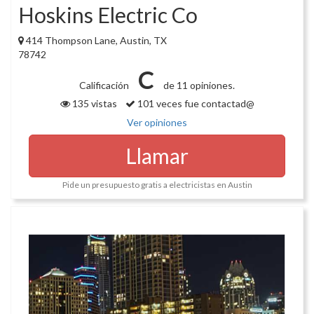
Hoskins Electric Co
414 Thompson Lane, Austin, TX
78742
C
Calificación
de 11 opiniones.
135 vistas
101 veces fue contactad@
Ver opiniones
Llamar
Pide un presupuesto gratis a electricistas en Austin