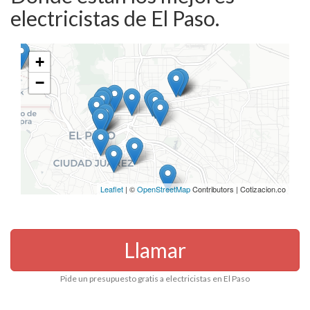
electricistas de El Paso.
+
−
Leaflet
| ©
OpenStreetMap
Contributors | Cotizacion.co
Llamar
Pide un presupuesto gratis a electricistas en El Paso