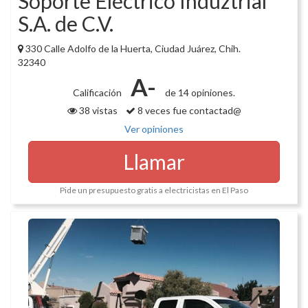
Soporte Eléctrico Induztrial
S.A. de C.V.
330 Calle Adolfo de la Huerta, Ciudad Juárez, Chih.
32340
A-
Calificación
de 14 opiniones.
38 vistas
8 veces fue contactad@
Ver opiniones
Llamar
Pide un presupuesto gratis a electricistas en El Paso