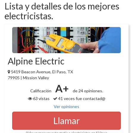
Lista y detalles de los mejores
electricistas.
Alpine Electric
5419 Beacon Avenue, El Paso, TX
79905 | Mission Valley
A+
Calificación
de 24 opiniones.
63 vistas
41 veces fue contactad@
Ver opiniones
Llamar
Pide un presupuesto gratis a electricistas en El Paso