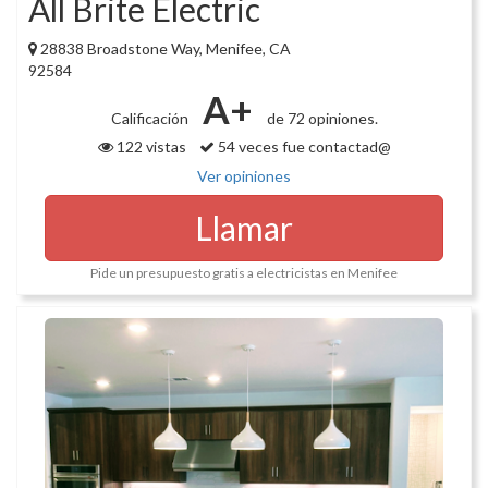
All Brite Electric
28838 Broadstone Way, Menifee, CA
92584
A+
Calificación
de 72 opiniones.
122 vistas
54 veces fue contactad@
Ver opiniones
Llamar
Pide un presupuesto gratis a electricistas en Menifee