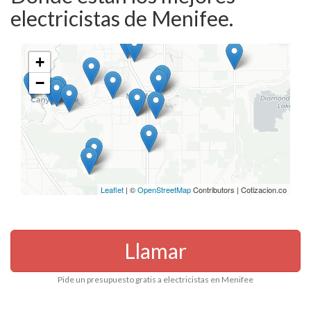
electricistas de Menifee.
+
−
Leaflet
| ©
OpenStreetMap
Contributors | Cotizacion.co
Llamar
Pide un presupuesto gratis a electricistas en Menifee