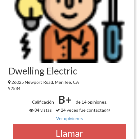
Dwelling Electric
26025 Newport Road, Menifee, CA
92584
B+
Calificación
de 14 opiniones.
84 vistas
24 veces fue contactad@
Ver opiniones
Llamar