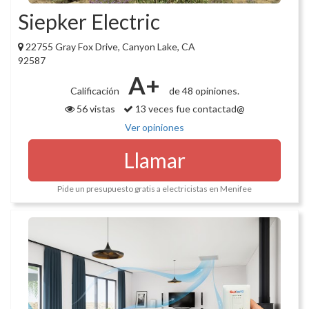
Siepker Electric
22755 Gray Fox Drive, Canyon Lake, CA
92587
A+
Calificación
de 48 opiniones.
56 vistas
13 veces fue contactad@
Ver opiniones
Llamar
Pide un presupuesto gratis a electricistas en Menifee