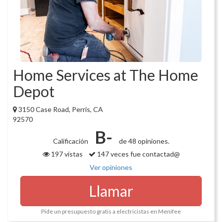
Home Services at The Home
Depot
3150 Case Road, Perris, CA
92570
B-
Calificación
de 48 opiniones.
197 vistas
147 veces fue contactad@
Ver opiniones
Llamar
Pide un presupuesto gratis a electricistas en Menifee