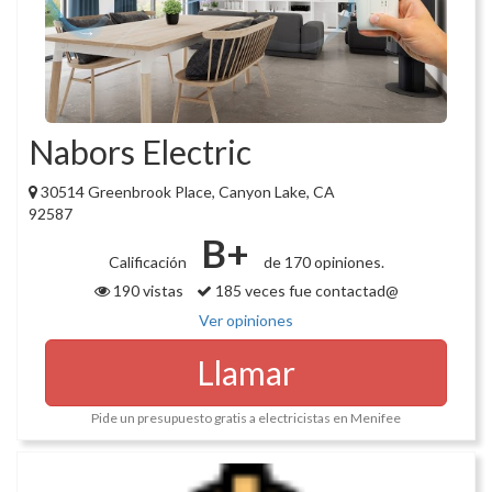
Nabors Electric
30514 Greenbrook Place, Canyon Lake, CA
92587
B+
Calificación
de 170 opiniones.
190 vistas
185 veces fue contactad@
Ver opiniones
Llamar
Pide un presupuesto gratis a electricistas en Menifee