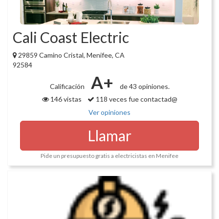
Cali Coast Electric
29859 Camino Cristal, Menifee, CA
92584
A+
Calificación
de 43 opiniones.
146 vistas
118 veces fue contactad@
Ver opiniones
Llamar
Pide un presupuesto gratis a electricistas en Menifee