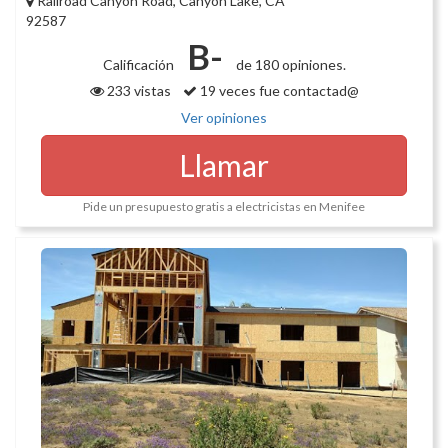
Railroad Canyon Road, Canyon Lake, CA
92587
B-
Calificación
de 180 opiniones.
233 vistas
19 veces fue contactad@
Ver opiniones
Llamar
Pide un presupuesto gratis a electricistas en Menifee