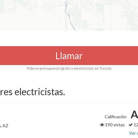
Llamar
Pide un presupuesto gratis a electricistas en Tucson
res electricistas.
A
Calificación
190 vistas
12
, AZ
Ver 