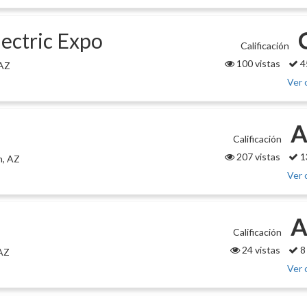
ectric Expo
Calificación
100 vistas
4
 AZ
Ver 
A
Calificación
207 vistas
1
n, AZ
Ver 
A
Calificación
24 vistas
8
 AZ
Ver 