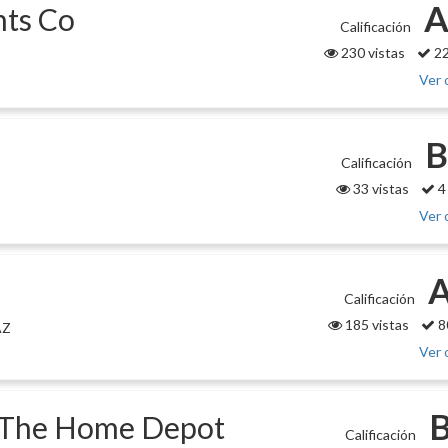
A
nts Co
Calificación
230 vistas
22
Ver 
B
Calificación
33 vistas
4
Ver 
A
Calificación
185 vistas
8
AZ
Ver 
B
t The Home Depot
Calificación