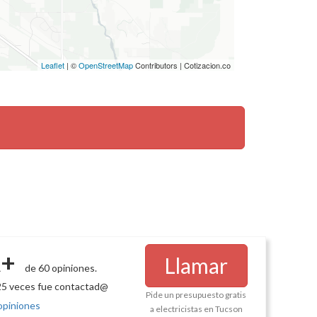
Leaflet
| ©
OpenStreetMap
Contributors | Cotizacion.co
+
Llamar
de 60 opiniones.
5 veces fue contactad@
Pide un presupuesto gratis
opiniones
a electricistas en Tucson