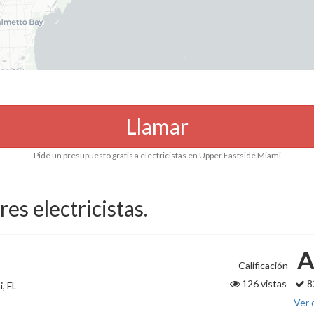
Llamar
Pide un presupuesto gratis a electricistas en Upper Eastside Miami
res electricistas.
A
Calificación
126 vistas
8
, FL
Ver 