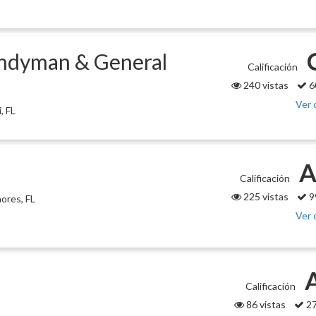
andyman & General
Calificación
240 vistas
6
Ver 
, FL
A
Calificación
225 vistas
9
ores, FL
Ver 
Calificación
86 vistas
27