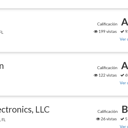
A
Calificación
199 vistas
9
FL
Ver 
A
n
Calificación
122 vistas
6
Ver 
B
ctronics, LLC
Calificación
26 vistas
5
 FL
Ver 