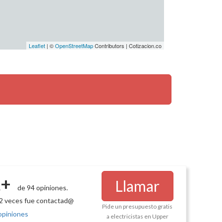
Leaflet
| ©
OpenStreetMap
Contributors | Cotizacion.co
+
Llamar
de 94 opiniones.
2 veces fue contactad@
Pide un presupuesto gratis
opiniones
a electricistas en Upper