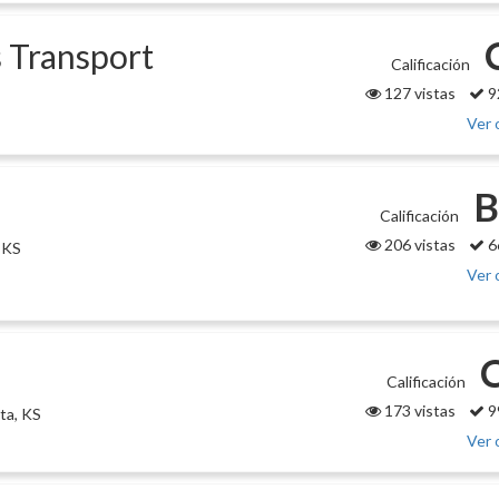
 Transport
Calificación
127 vistas
9
Ver 
B
Calificación
206 vistas
6
 KS
Ver 
Calificación
173 vistas
9
ta, KS
Ver 