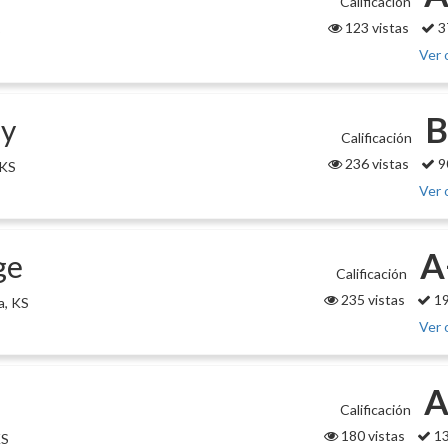
Calificación
123 vistas
3
S
Ver 
B
ay
Calificación
236 vistas
9
 KS
Ver 
A
ge
Calificación
235 vistas
19
a, KS
Ver 
A
Calificación
180 vistas
13
KS