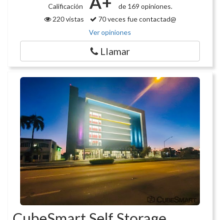
A+
Calificación
de 169 opiniones.
220 vistas
70 veces fue contactad@
Ver opiniones
Llamar
CubeSmart Self Storage